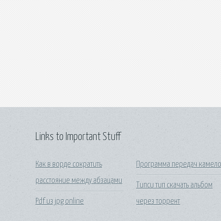
Links to Important Stuff
Как в ворде сократить
Программа передач камело
расстояние между абзацами
Типси тип скачать альбом
Pdf из jpg online
через торрент