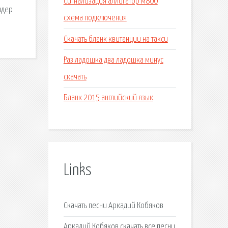
Сигнализация аллигатор м800
ндер
схема подключения
Скачать бланк квитанции на такси
Раз ладошка два ладошка минус
скачать
Бланк 2015 английский язык
Links
Скачать песни Аркадий Кобяков
Аркадий Кобяков скачать все песни