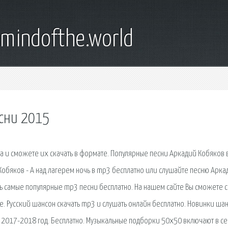
emindofthe.world
есни 2015
а и сможете их скачать в формате. Популярные песни Аркадий Кобяков 
обяков - А над лагерем ночь в mp3 бесплатно или слушайте песню Арка
ть самые популярные mp3 песни бесплатно. На нашем сайте Вы сможете с
е. Русский шансон скачать mp3 и слушать онлайн бесплатно. Новинки шан
а 2017-2018 год. Бесплатно. Музыкальные подборки 50x50 включают в с