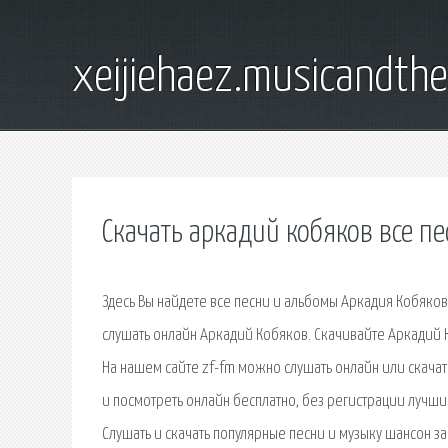
xeijiehaez.musicandth
Скачать аркадий кобяков все п
Здесь Вы найдете все песни и альбомы Аркадия Кобяков
слушать онлайн Аркадий Кобяков. Скачивайте Аркадий К
На нашем сайте zf-fm можно слушать онлайн или скача
и посмотреть онлайн бесплатно, без регистрации лучши
Слушать и скачать популярные песни и музыку шансон з