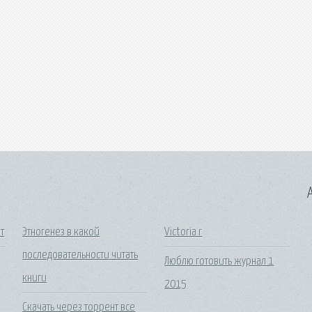
A
т
Этногенез в какой
Victoria r
последовательности читать
Люблю готовить журнал 1
книги
2015
Скачать через торрент все