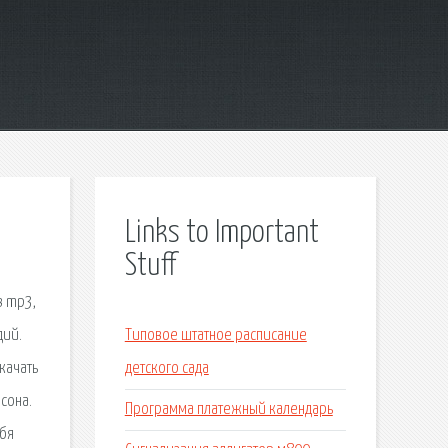
Links to Important
Stuff
в mp3,
дий.
Типовое штатное расписание
качать
детского сада
сона.
Программа платежный календарь
ебя