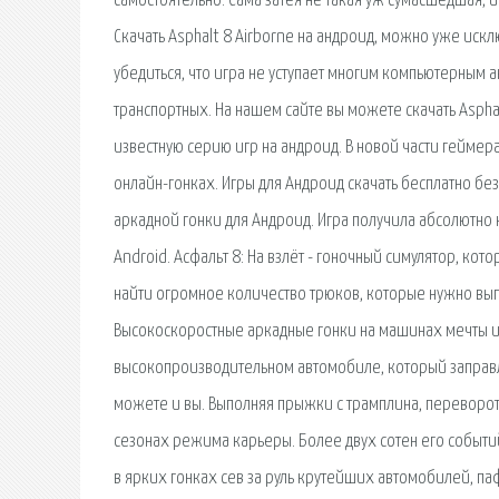
самостоятельно. Сама затея не такая уж сумасшедшая, 
Скачать Asphalt 8 Airborne на андроид, можно уже ис
убедиться, что игра не уступает многим компьютерным
транспортных. На нашем сайте вы можете скачать Asphalt
известную серию игр на андроид. В новой части геймер
онлайн-гонках. Игры для Андроид скачать бесплатно без 
аркадной гонки для Андроид. Игра получила абсолютно
Android. Асфальт 8: На взлёт - гоночный симулятор, к
найти огромное количество трюков, которые нужно выпол
Высокоскоростные аркадные гонки на машинах мечты и б
высокопроизводительном автомобиле, который заправля
можете и вы. Выполняя прыжки с трамплина, переворот
сезонах режима карьеры. Более двух сотен его событий
в ярких гонках сев за руль крутейших автомобилей, п