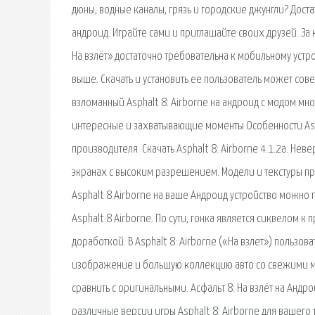
дюны, водные каналы, грязь и городские джунгли? Достат
андроид. Играйте сами и приглашайте своих друзей. За
На взлёт» достаточно требовательна к мобильному устр
выше. Скачать и установить ее пользователь может сове
взломанный Asphalt 8: Airborne на андроид с модом мн
интересные и захватывающие моменты Особенности Asph
производителя. Скачать Asphalt 8: Airborne 4.1.2a. Нев
экранах с высоким разрешением. Модели и текстуры прос
Asphalt 8 Airborne на ваше Андроид устройство можно
Asphalt 8 Airborne. По сути, гонка является сиквелом к
доработкой. В Asphalt 8: Airborne («На взлет») польз
изображение и большую коллекцию авто со свежими м
сравнить с оригинальными. Асфальт 8: На взлёт на Андр
различные версии игры Asphalt 8: Airborne для вашего т