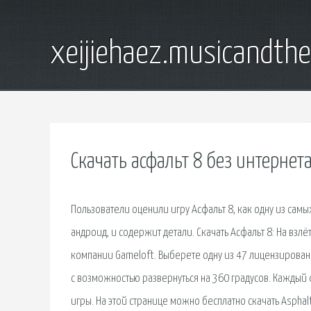
xeijiehaez.musicandth
Скачать асфальт 8 без интернет
Пользователи оценили игру Асфальт 8, как одну из сам
андроид, и содержит детали. Скачать Асфальт 8: На взлёт
компании Gameloft. Выберете одну из 47 лицензирован
с возможностью развернуться на 360 градусов. Каждый 
игры. На этой странице можно бесплатно скачать Asphal