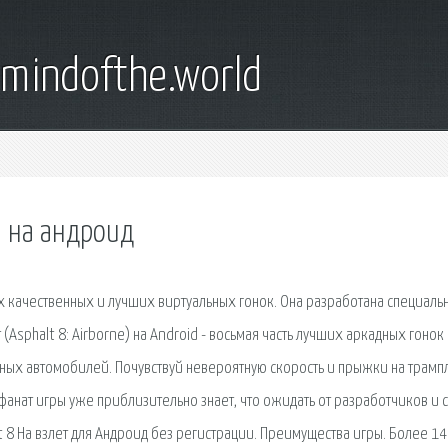
emindofthe.world
а на андроид
ых качественных и лучших виртуальных гонок. Она разработана специаль
 (Asphalt 8: Airborne) на Android - восьмая часть лучших аркадных гонок 
ных автомобилей. Почувствуй невероятную скорость и прыжки на трамп
фанат игры уже приблизительно знает, что ожидать от разработчиков и 
t 8 На взлет для Андроид без регистрации. Преимущества игры. Более 1