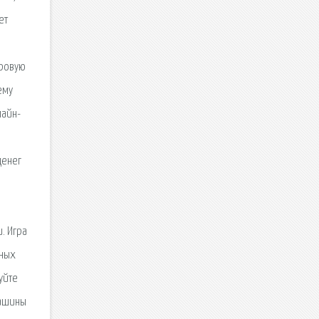
ет
гровую
ему
лайн-
денег
и
. Игра
нных
уйте
машины