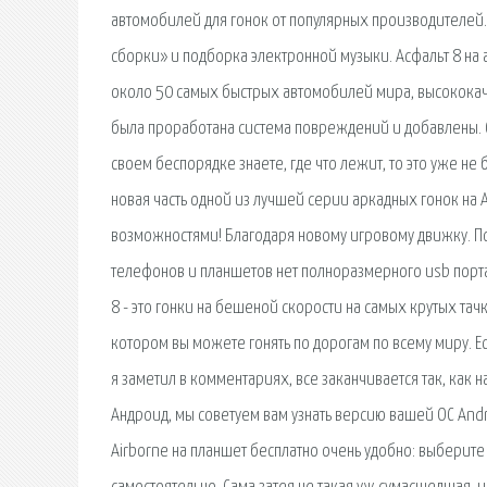
автомобилей для гонок от популярных производителей. 
сборки» и подборка электронной музыки. Асфальт 8 на 
около 50 самых быстрых автомобилей мира, высококачес
была проработана система повреждений и добавлены. Се
своем беспорядке знаете, где что лежит, то это уже не б
новая часть одной из лучшей серии аркадных гонок на 
возможностями! Благодаря новому игровому движку. П
телефонов и планшетов нет полноразмерного usb порта
8 - это гонки на бешеной скорости на самых крутых тач
котором вы можете гонять по дорогам по всему миру. 
я заметил в комментариях, все заканчивается так, как на
Андроид, мы советуем вам узнать версию вашей ОС Andro
Airborne на планшет бесплатно очень удобно: выберит