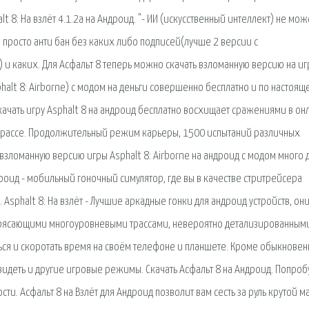
t 8: На взлёт 4.1.2a на Андроид. "- ИИ (искусственный интеллект) не мож
й просто анти бан без каких либо подписей(лучше 2 версии с
 и каких. Для Асфальт 8 теперь можно скачать взломанную версию на и
sphalt 8: Airborne) с модом на деньги совершенно бесплатно и по настоящ
качать игру Asphalt 8 на андроид бесплатно восхищает сражениями в он
й трассе. Продолжительный режим карьеры, 1500 испытаний различных
взломанную версию игры Asphalt 8: Airborne на андроид c модом много 
ндроид - мобильный гоночный симулятор, где вы в качестве стритрейсера
 Asphalt 8: На взлёт - Лучшие аркадные гонки для андроид устройств, он
рясающими многоуровневыми трассами, невероятно детализированными
ься и скоротать время на своём телефоне и планшете. Кроме обыкнове
увидеть и другие игровые режимы. Скачать Асфальт 8 на Андроид. Попроб
ти. Асфальт 8 на Взлёт для Андроид позволит вам сесть за руль крутой 