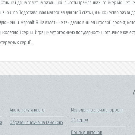
 Отныне идя на взлет на различной высоты трамплинах, геймер может н
нако и по Подготавливая материал для этой статьи, я множество раз вид
едложении. Asphalt 8: На взлёт - не так давно вышел игровой проект, ко
ликолепной серии. Игра имеет огромную популярность и отличное качест
интересных серий.
A
Авито калуга книги
Молодежка скачать торрент
21 серия
ра
Образец письмо на таможню
Поиск рингтонов