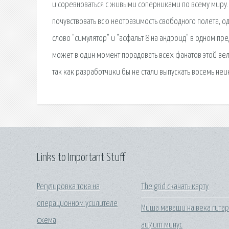
и соревноваться с живыми соперниками по всему миру.
почувствовать всю неотразимость свободного полета, од
слово "симулятор" и "асфальт 8 на андроид" в одном пр
может в один момент порадовать всех фанатов этой ве
так как разработчики бы не стали выпускать восемь не
Links to Important Stuff
Регулировка тока на
The grid скачать карту
операционном усилителе
Миша маваши на века гита
схема
au7um минус