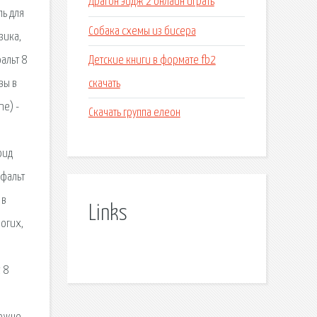
Драгон эйдж 2 онлайн играть
ль для
Собака схемы из бисера
зика,
Детские книги в формате fb2
альт 8
скачать
вы в
ne) -
Скачать группа елеон
оид
сфальт
 в
Links
огих,
 8