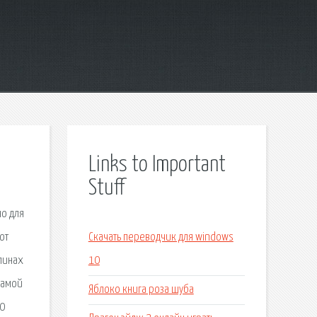
Links to Important
Stuff
но для
от
Скачать переводчик для windows
линах
10
самой
Яблоко книга роза шуба
40