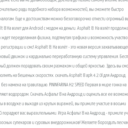
и даже если вы не дальнобойщик, доехать до Казани самому вполне возм
ключительно ради подобного набора возможностей, вы сможете быстро
 аналогам. Еще к достоинствам можно безоговорочно отнести огромный 
 8 На взлет для Android с модом на деньги. Asphalt 8: На взлёт продолж
а ждет переделанная физика, подтянутая графика и возможность участво
регистрации и смс! Asphalt 8: На взлёт - это новая версия захватывающе
 новый движок и кардинально переработанную систему управления. Бесп
оторый должен порадовать своим размахом и общей яркостью. Здесь вы с
нять на бешеных скоростях. скачать Asphalt 8 apk 4.2.0l для Андроид.
ез намека на гравитацию. PININFARINA H2 SPEED Первая в мире гонка на
ют водородом. Скачать Асфальт 8 на Андроид и оценить все ее возмож
ы в воздухе и выходя из крутых виражей, вы примите участие в восьми
 порадуют вас выразительными. Игра Асфальт 8 на Андроид - примите уч
афосных супекаров и суровых внедорожников! Желаете бороздить песча