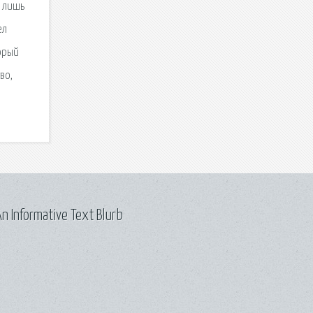
е лишь
ел
торый
во,
n Informative Text Blurb