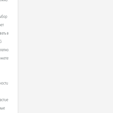
ожно.
выбор
ает
вать в
й
латно.
можете
ности
астие
ные