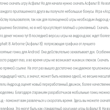
очно скачать игру Асфальт Но для начала нужно скачать Асфальт 8: На взл
 каждого приглашенного друга вы получите небольшие бонусы. Игра «Asph
ойству пользователя, так как для полноценной игры необходим Андроид 4
ршенно бесплатно, но в ней присутствует платный и рекламный. Скачать
ого денег можно тут В последней версии игры на андроид вас ждет более
alt 8: Airborne (Асфальт 8): потрясающая графика от лучшего
ероятные гонки для Android. Она действительно захватывает дух. Особенн
то радуют глаз, а во время игры не возникает никаких глюков. Скачать
 по прямой ссылке. На этот раз вышло достаточно ожидаемое приложени
 предыдущей части, а значит, может быть названа одной, но весьма масшт
ователи Андроид оценят новый переработанный движок, более качественн
оделями. Благодаря стараниям разработчиков мобильные гонки можно
оид - поможет вам развлечься и скоротать время. Здесь вы можете скачат
елефона. Это могут быть как стандартный оригинал игры Асфальт 8: На вз