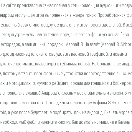
На сайте представлена самая полная в сети коллекция аудиокниг «Моде
андроид это лучшая игра выполненная в жанре гонок. Проработанная фи
твенный звук и многое другое делают эту игру просто идеальной. В асф
годня утром услышал по телевизору, эксперт по фэн-шую вещал: "Если 
еспорядок, а ваш личный порядок". Asphalt 8: На взлёт (Asphalt 8: Airbor
Андроид наконец то, она готова удивить вас новой графикой, и новыми
одключение мыши, клавиатуры и геймпада по usb. На большинстве андр
, поэтому вставить периферийные устройства непосредственно в них. А
ках и мотоциклах, симулятор рейсинга, аркада для гонщиков и байкеров,
Если появился лежащий Андроид с красным восклицательным знаком. В мн
 картинке, или типа того. Прежде чем скачать игру Асфальт 8 На взлёт на
id, а уже после будет легче подбирать игры на андроид. Скачать Asphalt
е необходимый файл и нажмите кнопку. Как доехать на машине в Казань