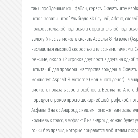
так и пройденные кэш файлы, repack. Скачать игру Asphal
использовать нитро" Улыбнуло XD Слушай, Admin, сдела
пользовательской подписью и с оригинальной подписью)
валюту. У нас вы можете скачать Асфальт 8: На взлет (A
насладиться высокой скоростью и классными тачками. С
режиме, около 12 игроков друг против друга на одно
испытаний для проверки мастерства вождения. Скачать 
можно тут! Asphalt 8: Airborne (мод: много денег) на а
сможете показать свои способности. Бесплатно. Android.
порадуют игроков просто шикарнейшей графикой, пот
Асфальт 8 на ос Андроид с кешем поможет вам развлеч
кольцевых трасс, в Асфальт 8 на андроид можно будет 
гонки без правил, которые понравятся любителям скорос