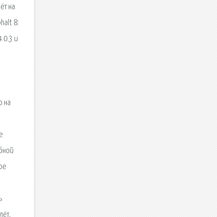
ёт на
alt 8:
.0.3 и
о на
е
абной
ое
ь
лёт,