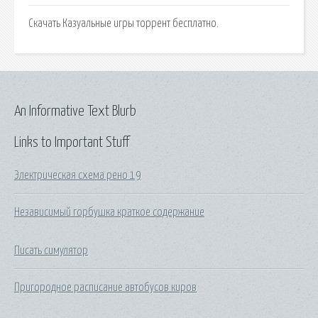
Скачать Казуальные игры торрент бесплатно.
An Informative Text Blurb
Links to Important Stuff
Электрическая схема рено 19
Независимый горбушка краткое содержание
Писать симулятор
Пригородное расписание автобусов киров