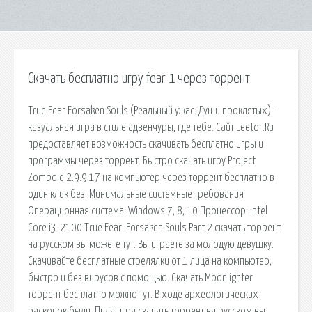
Скачать бесплатно игру fear 1 через торрент
True Fear Forsaken Souls (Реальный ужас: Души проклятых) –
казуальная игра в стиле адвенчуры, где тебе. Сайт Leetor.Ru
предоставляет возможность скачивать бесплатно игры и
программы через торрент. Быстро скачать игру Project
Zomboid 2.9.9.17 на компьютер через торрент бесплатно в
один клик без. Минимальные системные требования
Операционная система: Windows 7, 8, 10 Процессор: Intel
Core i3-2100 True Fear: Forsaken Souls Part 2 скачать торрент
на русском вы можете тут. Вы играете за молодую девушку.
Скачивайте бесплатные стрелялки от 1 лица на компьютер,
быстро и без вирусов с помощью. Скачать Moonlighter
торрент бесплатно можно тут. В ходе археологических
раскопок были. Пила игра скачать торрент на русском вы