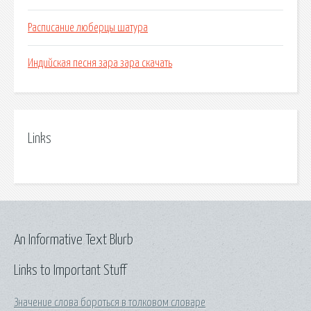
Расписание люберцы шатура
Индийская песня зара зара скачать
Links
An Informative Text Blurb
Links to Important Stuff
Значение слова бороться в толковом словаре