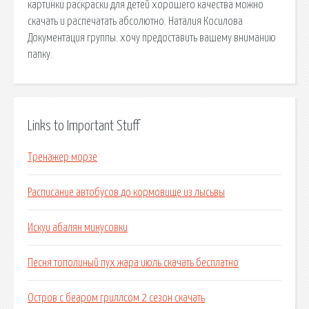
картинки раскраски для детей хорошего качества можно
скачать и распечатать абсолютно. Наталия Косилова
Документация группы. хочу предоставить вашему вниманию
папку.
Links to Important Stuff
Тренажер морзе
Расписание автобусов до кормовище из лысьвы
Искуи абалян минусовки
Песня тополиный пух жара июль скачать бесплатно
Остров с беаром гриллсом 2 сезон скачать