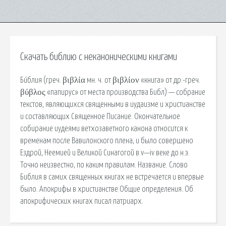
Скачать библию с неканоническими книгами
Би́блия (греч. βιβλία мн. ч. от βιβλίον «книга» от др.-греч.
βύβλος «папирус» от места производства Библ) — собрание
текстов, являющихся священными в иудаизме и христианстве
и составляющих Священное Писание. Окончательное
собирание иудеями ветхозаветного канона относится к
временам после Вавилонского плена, и было совершено
Ездрой, Неемией и Великой Синагогой в v—iv веке до н.э.
Точно неизвестно, по каким правилам. Название. Слово
Библия в самих священных книгах не встречается и впервые
было. Апокрифы в христианстве Общие определения. Об
апокрифических книгах писал патриарх.