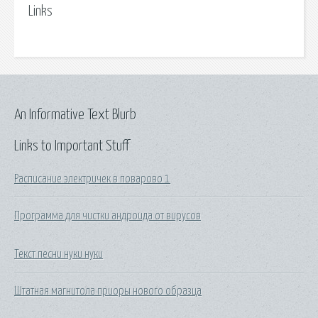
Links
An Informative Text Blurb
Links to Important Stuff
Расписание электричек в поварово 1
Программа для чистки андроида от вирусов
Текст песни нуки нуки
Штатная магнитола приоры нового образца