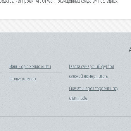
A
Маникюр с хелло китти
Газета самарский футбол
свежий номер читать
Фильм кемпер
Скачать через торрент игру
charm tale