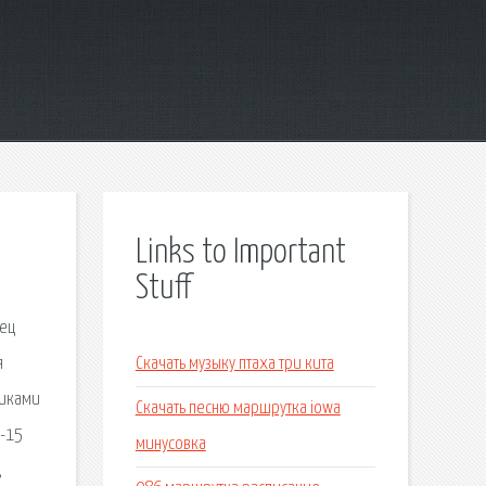
Links to Important
Stuff
тно. Официальный сайт единой информационной системы в сфере закупок Настоящий игроман не раз сталкивался с ситуацией, когда для игры очень необходим джойстик. Название. Свиде
Скачать музыку птаха три кита
Скачать песню маршрутка iowa
минусовка