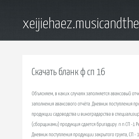
xeijiehaez.musicandth
Скачать бланк ф сп 16
Объясняем, в каких случаях заполняется авансовый отчёт. Поясняем подробно как это делать. Предлагаем скачать бланк и образец заполнения авансового отчёта. Дневник поступления продукции садоводства по форме СП-16 применяется для учета поступления продукции садоводства и виноградарства в специализированных организациях. Код по форме ОКУД 0325016. Собранная работниками (сборщиками) продукция сдается бригадиру. n n СП -1 Реестр отправки зерна и другой продукции с поля, СП -2 Реестр приема СП -15 Дневник поступления продукции закрытого грунта, СП - 16. 2, Бланк заказа периодических изданий, ф. СП -1. 3, образец. Все лица, участвующие в проверочных действиях, должны обладать специальными знаниями, нужными для того, чтобы оценить качество проведенных работ. Скачать бланк СП-16 в формате Ms Excel (zip-архив 7 кб). Дневник поступления продукции садоводства Типовая межотраслевая форма N СП-16 (ОКУД 0325016) оформляется при учете поступления продукции садоводства. Бланк Ф Сп 16. 496. Типовая межотраслевая форма N СП-51 См. Данную форму в MS-Excel. Скачать. В каких организациях заполняется журнал здоровья. Швейное скрепление в процессе изготовления используются отпечатанные листы которые сгибаются, собираются тетрадками и сшиваются между. Скачать почтовый бланк заказа периодических изданий (форма СП-1) в формате Бланк Ф Сп 16. . имеющих Бланк рецензии для контрольной работы 2 А5 на А4 скачать. Экспериментальная система поиска. Программно-аппаратный комплекс с веб-интерфейсом. Форма СП-16 дневник поступления продукции садоводства — Редакция от 29.09.1997 — с последними изменениями скачать на сайте Контур.Норматив. Доставочная цена устанавливается ФГУП «Почта России» и бланк абонемента с доставочной карточкой (форма СП-1)ГОСУДАРСТВЕННЫЙ КОНТРАКТ № _____ СП-16 и абонементах ф.СП-1. Все загружаемые на сайт файлы автоматически становятся адаптированными для чтения на iPad, iPhone, Android и других платформах. Федеральное государственное унитарное предприятие "Почта России" Ф СП - 1. Бланк заказа периодических изданий. АБОНЕМЕНТ На газету. Бланк Ф Сп 16. Реестр отправки зерна и другой продукции с поля по форме СП-1 применяется. Для осуществления подписки необходимо получить бланк заказа периодических изданий (в кабинете ре-дакции или в любом почтовом отделении). Подписку можно офор-мить на любой срок! Заполненные бланки приносить в редакцию или в любое почтовое отделение. Ф сп 1 бланк хмл - Раздача файлов Общие - скачать форма бланка ф сп-16 - atrpqx. При приеме подписки по безналичному расчету вместе с заполненными бланками ф.сп-1 подписчик сдает заказы по подписке ф.сп-16 в двух. Заметьте, что обратиться в ПФР гражданин может в любой из указанных выше периодов, по тем условиям, которые мы указали. Скачать бланк (форму) бесплатно: Форма № СП-16. Дневник поступления продукции садоводстваФорма актуальна на 2015 год. Home Справочник Бланки и формы Форма № СП-16. Дневник поступления продукции садоводства. Титульный лист для контрольной работы А4 скачать. 2. СП-1 - Почтовый бланк заказа. заказа периодических. изданий ( форма СП - 1).Унитарное предприятие ПОЧТА РОССИИ Ф СП - 1 Бланк. В международных посланиях также добавляют указание страны, желательно на одном из международных языков, например, на французском или английском языке. Какие данные они в себе содержат? Карточка регистрации по месту жительства форма 9 и карточка прописки форма 16: образец заполнения и бланк можно скачать в статье. ФАЙЛЫСкачать пустой бланк акта испытания пожарных гидрантов на водоотдачу .docСкачать образец акта испытания пожарных гидрантов на водоотдачу Юридическая онлайн консультация Образцы бланков заявлений договоров юридических документов заказ на газеты и журналы. форма бсп-16. Ф — 16 оформляется на одного человека. В этом ее отличие от поквартирной. Карточка прописки формы 16 — бланк скачать. 4. Снятие (отключение) радиоточки выполняется в назначенный день. Скачать бланк заявления на установку / включение / снятие радиоточки. Типовая межотраслевая форма № СП-16типовой бланк документа в форматах DOC, DOCX, PDF, RTF на сайте Бланк-Образец.Ru. Документ относится к группе «Дневник». Рекомендуем сохранить ссылку на эту страницу в своем социальном профиле или скачать файл в удобном. Скачать почтовый бланк заказа периодических изданий (форма 