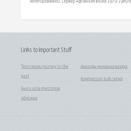
Links to Important Stuff
Текст песни journey to the
Аккорды женщина воздух
past
Компрессор зиф схема
Книги игра престолов
обложка