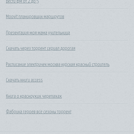
Вести фм от 2 до 5
Moovit планировщик маршрутов
Презентация моя мама учительница
Скачать через торрент сериал дорогая
Расписание электричек москва курская красный строитель
Скачать книги access
Книга о красноухих черепахах
Фабрика героев все сезоны торрент