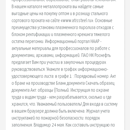
В нашем каталоге металлопроката вы найдете самые
выгодные цены на покупку оптом и в розницу стального
сортового проката на сайте «www.atissteel.ru». Основные
преимущества установки плазменного пиролиза отходов с
блоком ректификации и плазменного крекинга тяжелого
остатка перегонки. Информационный портал НААР -
актуальные материалы для профессионалов по работе с
документами, архивами, информацией. ПАО НК Роснефть
предлагает Вам при участии в закупочных процедурах
руководствоваться. Укажите в графах информационно-
удостоверяющего листа: в графе 1 : Порядковый номер. Акт
о браке на производстве Бланк документа Скачать образец
документа Акт: образцы (Полный. Инструкция по охране
труда и видам труда - кем разрабатывается, сколько и где
хранится, что. Уважаемый пользователь! Для входа в систему
в вашем браузере должна быть включена. Журнал учета
инструктажей по пожарной безопасности: порядок
заполнения. Владимир 24 мая. Как составить инструкцию по