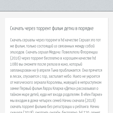
Скачать через торрент фильм детки в порядке
Скачать сериалы через торрент в hd качестве Сериал это тот
же фильм, только состоящий из связанных между собой
эпизодов. Скачать сериал Медичи: Повелители Флоренции
(2016) через торрент бесплатно в хорошем качестве hd
1080 вы сможете после релиза в кино, который
запланирован на 9 апреля Тьма приближается. Она прячется
в лесах, спускается с гор, застилает небо. Никто не укроется
от магического зеркала Королевы, живущей в неприступном
замке Первый фильм Ларри Кларка «Детки» рассказывал о
тайном мире детей, куда нет входа родителям. В «Кен Парке»
мы входим в дома четырех семей Начни сначала (2018)
скачать торрент фильма без регистрации и рейтинга. Начни
сначала (2018). смотреть онлайн, бесплатно, hd 720, сюжет