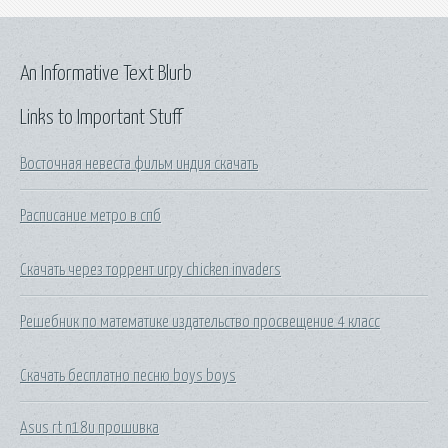
An Informative Text Blurb
Links to Important Stuff
Восточная невеста фильм индия скачать
Расписание метро в спб
Скачать через торрент игру chicken invaders
Решебник по математике издательство просвещение 4 класс
Скачать бесплатно песню boys boys
Asus rt n18u прошивка