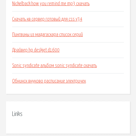
Nickelback how you remind me mp3 скачать
Скачать кв сервер готовый для css v34
Пингвины из мадагаскара список серий
Драйвер hp deskjet d1600
Sonic syndicate альбом sonic syndicate скачать
Обнинск внуково расписание электричек
Links