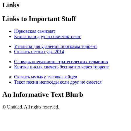
Links
Links to Important Stuff
Юрковская самиздат
Книга наш друг и советчик тезис
Утилиты для удаления программ торрент
Скачать песни гуфа 2014
Словарь оперативно стратегических терминов
Квитка цисык скачать бесплатно через торрент
Скачать музыку тусовка зайцев
Текст песни непоседы если друг не смеется
An Informative Text Blurb
© Untitled. All rights reserved.