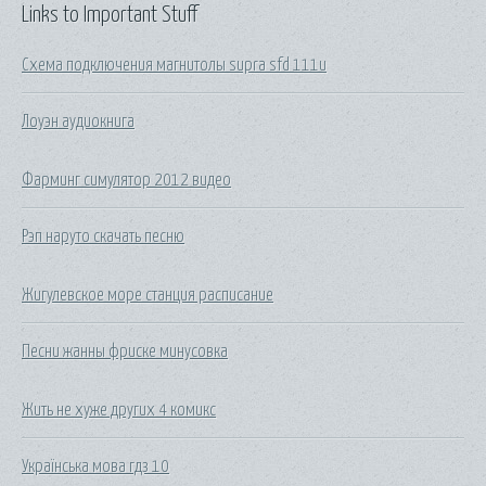
Links to Important Stuff
Схема подключения магнитолы supra sfd 111u
Лоуэн аудиокнига
Фарминг симулятор 2012 видео
Рэп наруто скачать песню
Жигулевское море станция расписание
Песни жанны фриске минусовка
Жить не хуже других 4 комикс
Українська мова гдз 10