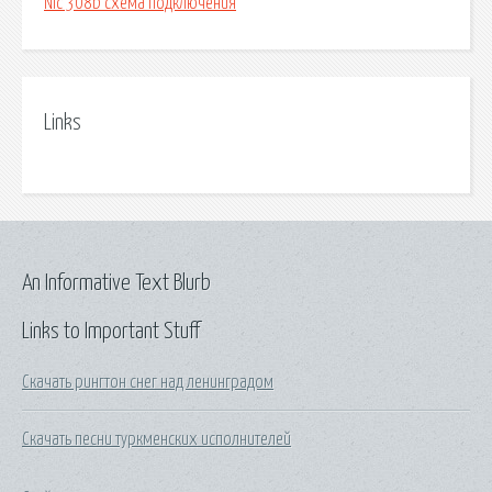
Nlc 308b схема подключения
Links
An Informative Text Blurb
Links to Important Stuff
Скачать рингтон снег над ленинградом
Скачать песни туркменских исполнителей