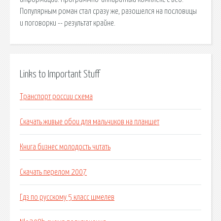
Популярным роман стал сразу же, разошелся на пословицы
и поговорки -- результат крайне.
Links to Important Stuff
Транспорт россии схема
Скачать живые обои для мальчиков на планшет
Книга бизнес молодость читать
Скачать перелом 2007
Гдз по русскому 5 класс шмелев