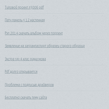
Типовой проект л3006 pdf
Патч панель rj 12 настенная
Рэп 2014 скачать альбом через торрент
Заявление на загранпаспорт образец старого образца
Экстра гдз 4 клас рідна мова
Pdf долго открывается
Проблема с подписью драйверов
Бесплатно скачать тему сайта