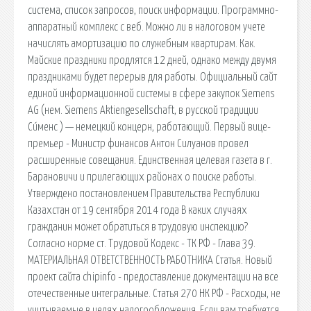
сиcтема, список запросов, поиск информации. Программно-
аппаратный комплекс с веб. Можно ли в налоговом учете
начислять амортизацию по служебным квартирам. Как.
Майские праздники продлятся 12 дней, однако между двумя
праздниками будет перерыв для работы. Официальный сайт
единой информационной системы в сфере закупок Siemens
AG (нем. Siemens Aktiengesellschaft, в русской традиции
Си́менс ) — немецкий концерн, работающий. Первый вице-
премьер - Министр финансов Антон Силуанов провел
расширенные совещания. Единственная целевая газета в г.
Барановичи и прилегающих районах о поиске работы.
Утверждено постановлением Правительства Республики
Казахстан от 19 сентября 2014 года В каких случаях
гражданин может обратиться в трудовую инспекцию?
Согласно норме ст. Трудовой Кодекс - ТК РФ - Глава 39.
МАТЕРИАЛЬНАЯ ОТВЕТСТВЕННОСТЬ РАБОТНИКА Статья. Новый
проект сайта chipinfo - предоставление документации на все
отечественные интегральные. Статья 270 НК РФ - Расходы, не
учитываемые в целях налогообложения. Если вам требуется