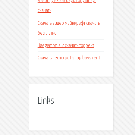
Я взойду на высокую гору минус
скачать
Скачать видео майнкрафт скачать
бесплатно
Haegemonia 2 скачать торрент
Скачать песню pet shop boys rent
Links