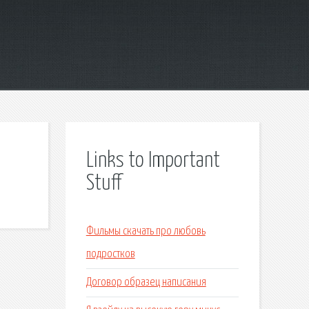
Links to Important
Stuff
Фильмы скачать про любовь
подростков
Договор образец написания