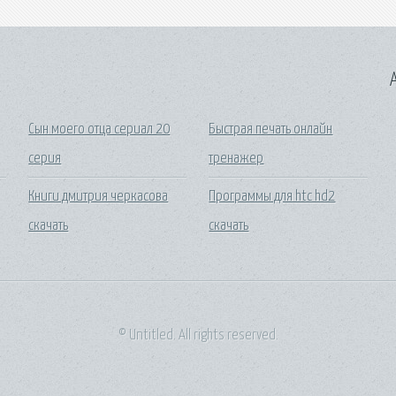
A
Сын моего отца сериал 20
Быстрая печать онлайн
серия
тренажер
Книги дмитрия черкасова
Программы для htc hd2
скачать
скачать
© Untitled. All rights reserved.