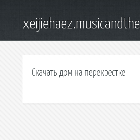
xeijiehaez.musicandth
Скачать дом на перекрестке