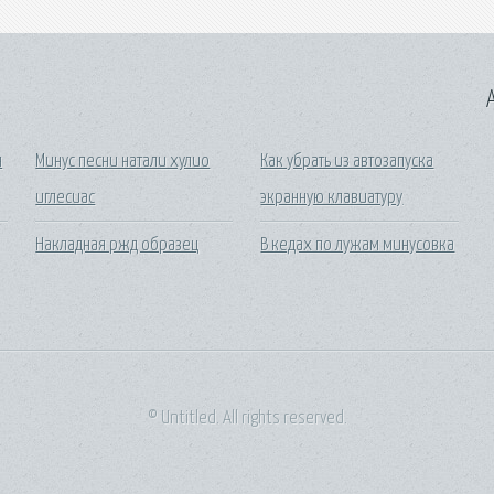
A
я
Минус песни натали хулио
Как убрать из автозапуска
иглесиас
экранную клавиатуру
Накладная ржд образец
В кедах по лужам минусовка
© Untitled. All rights reserved.