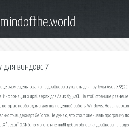
emindofthe.world
у для виндовс 7
нице размещены ссылки на драйвера и утилиты для ноутбука Asus X552C,
 Информация о драйверах для Asus X552CL. На этой странице размещ
CL, которые необходимы для полноценной работы Windows. Новая версия
ьность видеокарт GeForce. Не думаю, что стоит оценивать программу п
rectX "весит" 0.3Мб. по могите мне пж!Я дебил обновлял драйвера на виде