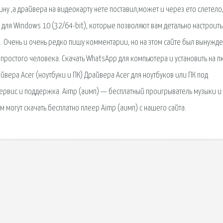
ину ,а драйвера на видеокарту нете поставил,может и через ето слетело
для Windows 10 (32/64-bit), которые позволяют вам детально настроить
l. Очень и очень редко пишу комментарии, но на этом сайте был вынужд
простого человека. Скачать WhatsApp для компьютера и установить на п
айвера Acer (ноутбуки и ПК) Драйвера Acer для ноутбуков или ПК под
ервис и поддержка. Aimp (аимп) — бесплатный проигрыватель музыки и
 могут скачать бесплатно плеер Aimp (аимп) с нашего сайта.