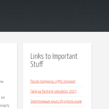
Links to Important
Stuff
ены
После полуночи 1991 торрент
Гайд на farming simulator 2015
о ее
Электронные книги бу купить киев
окарту