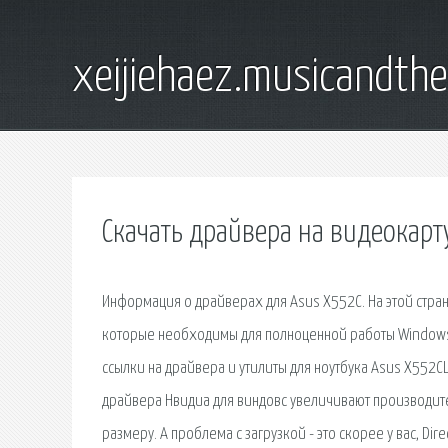
xeijiehaez.musicandth
Скачать драйвера на видеокарт
Информация о драйверах для Asus X552C. На этой стра
которые необходимы для полноценной работы Windows.
ссылки на драйвера и утилиты для ноутбука Asus X552
драйвера Нвидиа для виндовс увеличивают производител
размеру. А проблема с загрузкой - это скорее у вас, Di