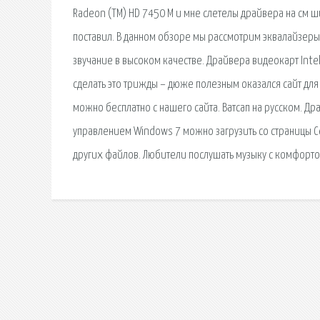
Radeon (TM) HD 7450 M и мне слетелы драйвера на см ш
поставил. В данном обзоре мы рассмотрим эквалайзеры 
звучание в высоком качестве. Драйвера видеокарт Inte
сделать это трижды – дюже полезным оказался сайт для 
можно бесплатно с нашего сайта. Ватсап на русском. Др
управлением Windows 7 можно загрузить со страницы С
других файлов. Любители послушать музыку с комфортом