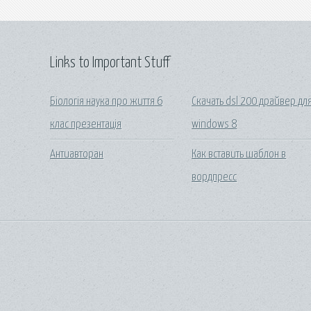
Links to Important Stuff
Біологія наука про життя 6
Скачать dsl 200 драйвер дл
клас презентація
windows 8
Антиавторан
Как вставить шаблон в
вордпресс