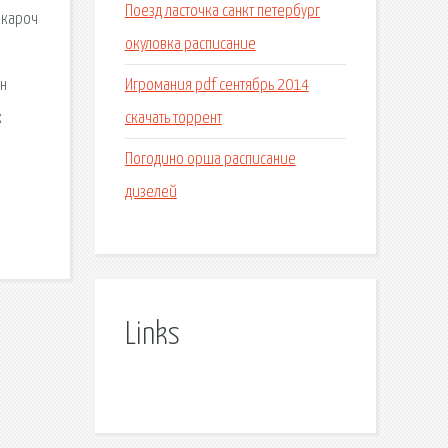
Поезд ласточка санкт петербург
,кароч
окуловка расписание
Игромания pdf сентябрь 2014
ен
скачать торрент
к
Погодино орша расписание
дизелей
Links