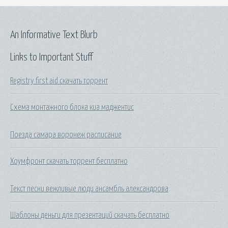
An Informative Text Blurb
Links to Important Stuff
Registry first aid скачать торрент
Схема монтажного блока киа маджентис
Поезда самара воронеж расписание
Хоумфронт скачать торрент бесплатно
Текст песни вежливые люди ансамбль александрова
Шаблоны деньги для презентаций скачать бесплатно