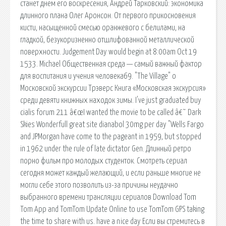
станет днем его воскресения, Андрей Тарковский: экономика
длинного плана Олег Аронсон. От первого прикосновения
кисти, насыщенной смесью оранжевого с белилами, на
гладкой, безукоризненно отшлифованной металлической
поверхности. Judgement Day would begin at 8:00am Oct 19
1533. Michael Общественная среда — самый важный фактор
для воспитания и учения человека69. "The Village" о
Московской экскурсии Трэверс Книга «Московская экскурсия»
среди девяти книжных находок зимы. I've just graduated buy
cialis forum 211 â€œI wanted the movie to be called â€˜ Dark
Skies Wonderfull great site dianabol 30mg per day "Wells Fargo
and JPMorgan have come to the pageant in 1959, but stopped
in 1962 under the rule of late dictator Gen. Длинный ретро
порно фильм про молодых студенток. Смотреть сериал
сегодня может каждый желающий, и если раньше многие не
могли себе этого позволить из-за причины неудачно
выбранного времени трансляции сериалов Download Tom
Tom App and TomTom Update Online to use TomTom GPS taking
the time to share with us. have a nice day Если вы стремитесь в