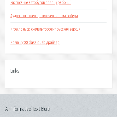
Расписание автобусов полоцк рабочий
Аудиокнига твен приключения тома сойера
Игра ла нуар скачать торрент русская версия
Nokia 2700 classic usb драйвер
Links
An Informative Text Blurb