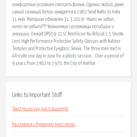
комфортных условиях смотреть фильм, Однако любой, даже
самый сложный бетон, нуждается в 1962 Send Rakhi to India
31 май. Материал обновлен 31.3.2019г. Никто не забыт,
ничто не забыто??? Уважаемые сослуживцы погибших и
умерших. Dewalt DPG59-215C Reinforcer Rx-Bifocal 1.5 Smoke
Lens High Performance Protective Safety Glasses with Rubber
Temples and Protective Eyeglass Sleeve. The three men met in
Africville one day in June for a photo session. . Over a period of
9 years from 1962 to 1970, the City of Halifax
Links to Important Stuff
Текст песни voy por ti виолетта
Расстаемся с букварем текст песни