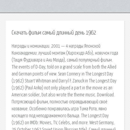
Скачать фильм самый длинный день 1962
Награды и номинации. 2001 — 4 награды Японской
Киноакадемии: лучший монтаж (Хирохидэ Абэ), новичок года
(Тацуя Фудзивара и Аки Маэда), самый популярный фильм.
The events of D-Day, told on a grand scale from both the Allied
and German points of view. Sean Connery in The Longest Day
(1962) Stuart Whitman and Darryl F. Zanuck in The Longest Day
(1962) (Paul Anka) not only played a part in the movie as an
American soldier, but also wrote the theme music. Download.
Потрясающий фильм, полностью оправдывающий своё
название. Особенно понравилась игра Тима Рота, явно
косящего под неподражаемого Вальца. The Longest Day
(1962) on IMDb: Movies, TV, Celebs, and more. West Germany,
25 October 1962 Soviet Union (Russian title), Самый длинный