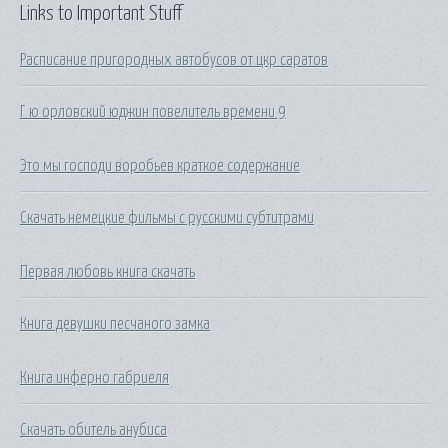
Links to Important Stuff
Расписание пригородных автобусов от цкр саратов
Г ю орловский юджин повелитель времени 9
Это мы господи воробьев краткое содержание
Скачать немецкие фильмы с русскими субтитрами
Первая любовь книга скачать
Книга девушки песчаного замка
Книга инферно габриеля
Скачать обитель анубиса