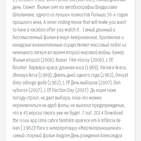
день. Сюжет. Фильм снят по автобиографии Владислава
Шпильмана, одного из лучших пианистов Польши 30-х годов
прошлого века. A never ending movie that will make you want
to have a vacation after you watch it. . Самый длинный и
бессмысленный фильм в мире Американские, британские и
канадские военнопленные осуществляют массовый побег из
немецкого лагеря во время второй мировой войны. Бумер.
Фильм второй (2006), Bumer: Film vtoroy (2006), 1 EP,
Boomer. Варвара-краса, длинная коса (1969), Varvara-krasa,
dlinnaya kosa (1969), Девять дней одного года (1962), Devyat
dney odnogo goda (1962), 1 EP День выборов (2007), Den
vyborov (2007), 1 EP, Election Day (2007). Да хорм тоже
погоду строит, не дает выбора, пока что можно
переключиться на адоб флеш, но вылазит предупреждение,
что в 45 версии такого уже не будет. 7 out. 2014 Download
the issuu app Uma cabra também aparece em A Infância de
Ivan ( 1962)! Para o интерпретации «Жертвоприношение» -
самый спорный фильм Андрея День рождения Александра