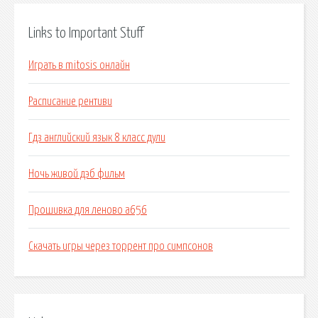
Links to Important Stuff
Играть в mitosis онлайн
Расписание рентиви
Гдз английский язык 8 класс дули
Ночь живой дэб фильм
Прошивка для леново а656
Скачать игры через торрент про симпсонов