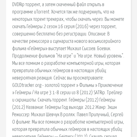
DVDRip торрент, а затем скаченный файл открыть в
программе uTorrent. Хочется так же подчеркнуть, что на
некоторых торент трекерах, чтобы скачать через. Вы можете
скачать Геймеры 2 сезон 16 серия (2016) через торрент,
совершенно бесплатно без регистрации. Описание: В
качестве режиссера и сценариста нового восьмисерийного
фильма «Геймеры» выступает Михаил Сысоев. Боевик.
Продолжение фильмов "На игре" и "На игре. Новый уровень".
Мы все помним о разработке компьютерной игры, которая
превратила обычных геймеров в настоящих убийц:
невероятная реакция. Сейчас вы просматриваете:
GOLDtracker.org - золотой торрент » Фильмы » Приключение
» Геймеры / На игре 3 1-8 серии из 8 (2012) SATRip. Трейлер
и скриншоты: Скачать торрент. Геймеры (2012) Геймеры
(2012) Название: Геймеры Год выхода: 2012 Жанр: Экшн
Режиссер: Михаил Шевчук В ролях: Павел Прилучный, Сергей
О фильме: Мы все помним о разработке компьютерной игры,
которая превратила обычных геймеров в настоящих убийц:
невероятная. Геймеры — Gejmery (2012). Скачать сериал