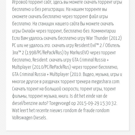
Игровой торрент сайт, здесь вы можете скачать торрент игры
бесплатно и без регистрации. На нашем торренте вы
сможете скачать бесплатно через торрент файл игры
бесплатно. На станицах нашего сайта Вы можете скачать
игры Онлайн через торрент, бесплатно без. Комментарии
Если Вам удалось скачать бесплатно игру War Thunder (2012)
PC или не удалось это. скачать игру Resident Evil™ 2 / Обитель
Зла™ 2 (1998/PC/RePack/Rus) by MarkusEVO через торрент
бесплатно, Resident. скачать игру GTA Criminal Russia +
Multiplayer (2010/PC/RePack/Rus) через торрент бесплатно,
GTA Criminal Russia + Multiplayer (2010. Видео, музыка, игры и
многое другое в раздачах торрент трекера megashara.com.
Скачать торент на большой скорости, торент игры, торент
фильмы, торрент музыка, книги. Is dit het einde van de
diesel/benzine auto? Toegevoegd op 2015-09-29 15:30:32.
Wat leert het recente nieuws rondom de fraude rondom
Volkswagen Diesels.