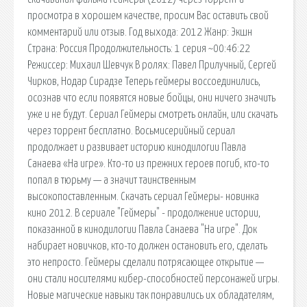
просмотра в хорошем качестве, просим Вас оставить свой
комментарий или отзыв. Год выхода: 2012 Жанр: Экшн
Страна: Россия Продолжительность: 1 серия ~00:46:22
Режиссер: Михаил Шевчук В ролях: Павел Прилучный, Сергей
Чирков, Нодар Сирадзе Теперь геймеры воссоединились,
осознав что если появятся новые бойцы, они ничего значить
уже и не будут. Сериал Геймеры смотреть онлайн, или скачать
через торрент бесплатно. Восьмисерийный сериал
продолжает и развивает историю кинодилогии Павла
Санаева «На игре». Кто-то из прежних героев погиб, кто-то
попал в тюрьму — а значит таинственным
высокопоставленным. Скачать сериал Геймеры- новинка
кино 2012. В сериале "Геймеры" - продолжение истории,
показанной в кинодилогии Павла Санаева "На игре". Док
набирает новичков, кто-то должен остановить его, сделать
это непросто. Геймеры сделали потрясающее открытие —
они стали носителями кибер-способностей персонажей игры.
Новые магические навыки так понравились их обладателям,