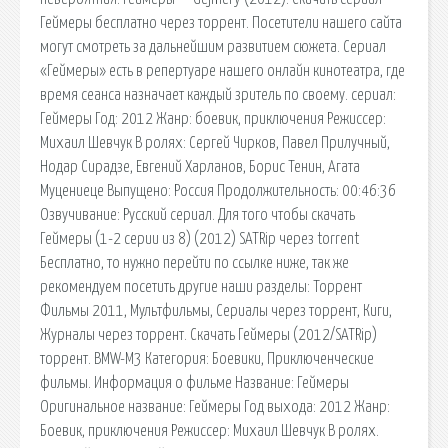
Геймеры бесплатно через торрент. Посетители нашего сайта
могут смотреть за дальнейшим развитием сюжета. Сериал
«Геймеры» есть в репертуаре нашего онлайн кинотеатра, где
время сеанса назначает каждый зритель по своему. сериал:
Геймеры Год: 2012 Жанр: боевик, приключения Режиссер:
Михаил Шевчук В ролях: Сергей Чирков, Павел Прилучный,
Нодар Сирадзе, Евгений Харланов, Борис Тенин, Агата
Муцениеце Выпущено: Россия Продолжительность: 00:46:36
Озвучивание: Русский сериал. Для того чтобы скачать
Геймеры (1-2 серии из 8) (2012) SATRip через torrent
Бесплатно, то нужно перейти по ссылке ниже, так же
рекомендуем посетить другие наши разделы: Торрент
Фильмы 2011, Мультфильмы, Сериалы через торрент, Киги,
Журналы через торрент. Скачать Геймеры (2012/SATRip)
торрент. BMW-M3 Категория: Боевики, Приключенческие
фильмы. Информация о фильме Название: Геймеры
Оригинальное название: Геймеры Год выхода: 2012 Жанр:
Боевик, приключения Режиссер: Михаил Шевчук В ролях.