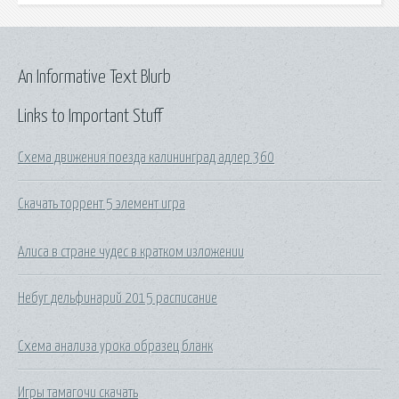
An Informative Text Blurb
Links to Important Stuff
Схема движения поезда калининград адлер 360
Скачать торрент 5 элемент игра
Алиса в стране чудес в кратком изложении
Небуг дельфинарий 2015 расписание
Схема анализа урока образец бланк
Игры тамагочи скачать