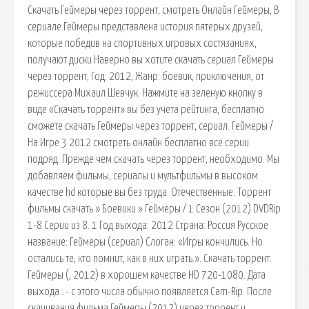
Скачать Геймеры через торрент, смотреть Онлайн Геймеры, В
сериале Геймеры представлена история пятерых друзей,
которые победив на спортивных игровых состязаниях,
получают диски Наверно вы хотите скачать сериал Геймеры
через торрент, Год: 2012, Жанр: боевик, приключения, от
режиссера Михаил Шевчук. Нажмите на зеленую кнопку в
виде «Скачать торрент» вы без учета рейтинга, бесплатно
сможете скачать Геймеры через торрент, сериал. Геймеры /
На Игре 3 2012 смотреть онлайн бесплатно все серии
подряд. Прежде чем скачать через торрент, необходимо. Мы
добавляем фильмы, сериалы и мультфильмы в высоком
качестве hd которые вы без труда. Отечественные. Торрент
фильмы скачать » Боевики » Геймеры / 1 Сезон (2012) DVDRip
1-8 Серии из 8. 1 Год выхода: 2012 Страна: Россия Русское
название: Геймеры (сериал) Слоган: «Игры кончились. Но
остались те, кто помнит, как в них играть.». Скачать торрент:
Геймеры (, 2012) в хорошем качестве HD 720-1080. Дата
выхода : - с этого числа обычно появляется Cam-Rip. После
скачивания фильма Геймеры (2012) через торрент и