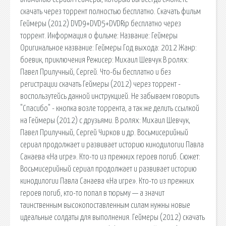
скачать через торрент полностью бесплатно. Скачать фильм
Геймеры (2012) DVD9+DVD5+DVDRip бесплатно через
торрент. Информация о фильме: Название: Геймеры
Оригинальное название: Геймеры Год выхода: 2012 Жанр:
боевик, приключения Режисер: Михаил Шевчук В ролях:
Павел Прилучный, Сергей. Что-бы бесплатно и без
регистрации скачать Геймеры (2012) через торрент -
воспользутейсь данной инструкцией. Не забываем говорить
"Спасибо" - кнопка возле торрента, а так же делить ссылкой
на Геймеры (2012) с друзьями. В ролях: Михаил Шевчук,
Павел Прилучный, Сергей Чирков и др. Восьмисерийный
сериал продолжает и развивает историю кинодилогии Павла
Санаева «На игре». Кто-то из прежних героев погиб. Сюжет:
Восьмисерийный сериал продолжает и развивает историю
кинодилогии Павла Санаева «На игре». Кто-то из прежних
героев погиб, кто-то попал в тюрьму — а значит
таинственным высокопоставленным силам нужны новые
идеальные солдаты для выполнения. Геймеры (2012) скачать