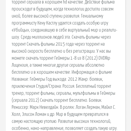
торрент сериала в хорошем hd качестве. Действие фильма
происходит в будущем, когда технологии достигли совсем
иной, более высокой ступени развития. Гениальному
программисту Кену Кастлу удается создать особую игру
«Убийцы», соединившую в себе виртуальный мир и реалити-
шоу. Среди миллионов людей эта. Скачать фильмы через
торрент Скачать фильмы 2015 года через торрент на
высокой скорости бесплатно и без регистрации. У нас вы
можете скачать торрент Геймеры 1-8 из 8 (2012) DVDRip
Лицензия, а также многие другие сериалы абсолютно
бесплатно и в хорошем качестве. Информация о фильме
Название: Геймеры Год выхода: 2012 Жанр: боевик,
приключения Студия/Страна: Россия. Бесплатный торрент
трекер, торрент фильмы, сериалы, мультфильмы в Геймеры
(сериала 2012) Скачать торрент бесплатно. Боевик.
Режиссер: Марк Невелдайн. В ролях: Логан Лерман, Майкл С.
Холл, Элисон Ломан и др. Мир в будущем превратился в
самую настоящую утопию. Развитие высоких технологий,
особенно, нано-направление, позволяет создать такую игру.