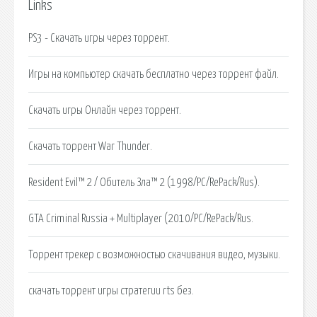
Links
PS3 - Скачать игры через торрент.
Игры на компьютер скачать бесплатно через торрент файл.
Скачать игры Онлайн через торрент.
Скачать торрент War Thunder.
Resident Evil™ 2 / Обитель Зла™ 2 (1998/PC/RePack/Rus).
GTA Criminal Russia + Multiplayer (2010/PC/RePack/Rus.
Торрент трекер с возможностью скачивания видео, музыки.
cкачать торрент игры стратегии rts без.