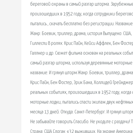
береговой охраны в самый разгар шторма. Зарубежные 
произошедших в 1952 году, когда сотрудники берегово
пытались , скачать бесплатно без регистрации. Название
Жанр: Боевик, триллер, драма, история Выпущено: США, B
Гиллеспи В ролях: Крис Пайн, Кейси Аффлек, Бен Фостер
Галлнер и др. Сюжет фильма основан на реальных собы
самый разгар шторма, используя деревянные моторные л
название: И грянул шторм Жанр: Боевик, триллер, драма
Крис Пайн, Бен Фостер, Эрик Бана, Холлидей Грейнджер,
реальных событиях, произошедших в 1952 году, когда 
моторные лодки, пытались спасти экипаж двух нефтяных т
месяца 13 дней. Откуда: Санкт-Петербург. И грянул штор
Не забывайте говорить Спасибо. Не уходите с раздачи! 
Страна: США Слоган: «32 выживших. На экране Америка 