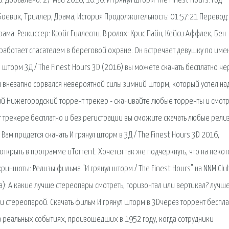
 Добавлено: 27 май 2016, 16:50. И грянул шторм The Finest Hours. Год
: Боевик, Триллер, Драма, История Продолжительность: 01:57:21 Перевод:
ма. Режиссер: Крэйг Гиллеспи. В ролях: Крис Пайн, Кейси Аффлек, Бен
работает спасателем в береговой охране. Он встречает девушку по име
 шторм 3Д / The Finest Hours 3D (2016) вы можете скачать бесплатно че
м внезапно сорвался невероятной силы зимний шторм, который успел на
ший Нижегородский торрент трекер - скачивайте любые торренты и смот
 трекере бесплатно и без регистрации вы сможите скачать любые релиз
ам придется скачать И грянул шторм в 3Д / The Finest Hours 3D 2016,
открыть в программе uTorrent. Хочется так же подчеркнуть, что на неко
криншоты: Релизы фильма "И грянул шторм / The Finest Hours" на NNM Clu
): А какие лучше стереопары смотреть, горизонтал или вертикал? лучше
и стереопарой. Скачать фильм И грянул шторм в 3Dчерез торрент беспла
 реальных событиях, произошедших в 1952 году, когда сотрудники