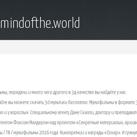
emindofthe.world
мы, передачи и много чего другого в 3д качестве вы найдёте у нас.
айте вы можете скачать 3d мультики бесплатно. Мультфильмы в формате 
но и у взрослых. Специальному агенту Дане Скалли, доктору и преподава
 агентом Фоксом Малдером над проектом «Секретные материалы», архи
мы / ТВ / мультфильмы 2016 года. Кинопремии и награды «Оскар». И гряну