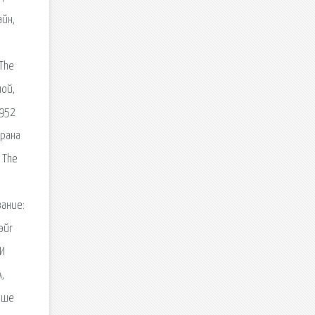
айн,
 The
мой,
1952
храна
 The
вание:
эйг
 И
,
учше