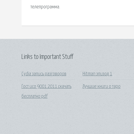
телепрограмма.
Links to Important Stuff
Cydia запись разговоров
Hitman эпизод 1
Гост исо 9001 2011 скачать
Лучшие книги о таро
бесплатно pdf