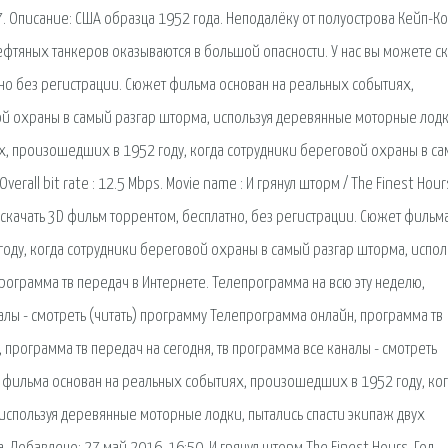
7. Описание: США образца 1952 года. Неподалёку от полуострова Кейп-К
ефтяных танкеров оказываются в большой опасности. У нас вы можете ск
тно без регистрации. Сюжет фильма основан на реальных событиях,
й охраны в самый разгар шторма, используя деревянные моторные лодк
х, произошедших в 1952 году, когда сотрудники береговой охраны в с
rall bit rate : 12.5 Mbps. Movie name : И грянул шторм / The Finest Hour
 - скачать 3D фильм торрентом, бесплатно, без регистрации. Сюжет фильм
оду, когда сотрудники береговой охраны в самый разгар шторма, испол
ограмма тв передач в Интернете. Телепрограмма на всю эту неделю,
алы - смотреть (читать) программу Телепрограмма онлайн, программа тв
 программа тв передач на сегодня, тв программа все каналы - смотреть
т фильма основан на реальных событиях, произошедших в 1952 году, ко
используя деревянные моторные лодки, пытались спасти экипаж двух