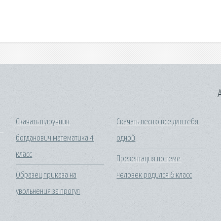
A
Скачать підручник
Скачать песню все для тебя
богданович математика 4
одной
класс
Презентация по теме
Образец приказа на
человек родился 6 класс
увольнения за прогул