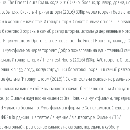
ие: The Finest Hours Год выхода: 2016 Жанр: боевик, триллер, драма, и
событиях. Скачать И грянул шторм (2016) BDRip через торрент бесплатн
рм в хорошем качестве. И грянул шторм. Сюжет фильма основан на реа
ки береговой охраны в самый разгар шторма, используя деревянные мо
: И грянул шторм Оригинальное название: The Finest Hours Год выхода: 
в и мультфильмов через торрент. Добро пожаловать на единственный са
ачать И грянул шторм / The Finest Hours (2016) BDRip-AVC торрент. Опис
едших в 1952 году, когда сотрудники береговой охраны в самый разгар
ие фильма "И грянул шторм (2016)". Сюжет фильма основан на реальны
 Только на нашем сайте вы сможете скачать бесплатно фильм И грянул 
ке. 3d Фильмы ждут вас на нашем сайте! Новинки, мультфильмы, передач
3d мультики бесплатно. Мультфильмы в формате 3d пользуются. Специаль
БР в Вирджинии. в театре / в музыке / в литературе. Фильмы / ТВ /
рамма онлайн, расписание каналов на сегодня, передачи в субботу,