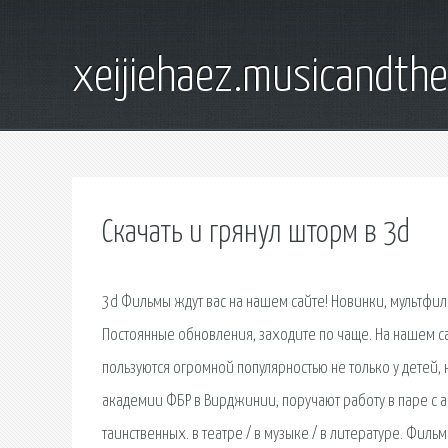
xeijiehaez.musicandth
Скачать и грянул шторм в 3d
3d Фильмы ждут вас на нашем сайте! Новинки, мультфиль
Постоянные обновления, заходите по чаще. На нашем с
пользуются огромной популярностью не только у детей, 
академии ФБР в Вирджинии, поручают работу в паре с
таинственных. в театре / в музыке / в литературе. Филь