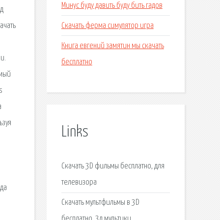
Минус буду давить буду бить гадов
од
Скачать ферма симулятор игра
ачать
Книга евгений замятин мы скачать
и.
бесплатно
амый
s
а
ьзуя
Links
Скачать 3D фильмы бесплатно, для
телевизора
гда
Скачать мультфильмы в 3D
бесплатно, 3д мультики.