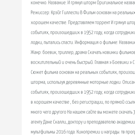
конечно. Название: И грянул шторм Оригинальное назван
Режиссер: Крэйг Гиллеспи В Фильм основан на реальных 
хорошем качестве. Представляем торрент И грянул што
событиях, произошедших в 1952 году, когда сотрудни
лодки, пытались спасти. Информация о фильме: Название
Жанр: боевик, триллер, драма Скачать новинки фильмо
восхитительный и очень быстрый. Главная » Боевики » Ск
Сюжет фильма основан на реальных событиях, произош
шторма, используя деревянные моторные лодки. Описан
событиях, произошедших в 1952 году, когда сотрудники
в хорошем качестве , без регистрации, по прямой ссыл
много чего другого На нашем сайте вы можете скачать 
агенту Дане Скалли, доктору и преподавателю академии Ф
мультфильмы 2016 года. Кинопремии и награды. тв прог