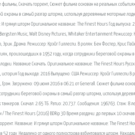
фильмы, Скачать торрент, Сюжет фильма основан на реальных событиях
й охраны в самый разгар шторма, используя деревянные моторные лодк
: И грянул шторм Оригинальное название: The Finest Hours Год выпуска: 
ergsten Music, Walt Disney Pictures, Whitaker Entertainment Режиссер: 
, Эрик. Драма. Режиссер: Крэйг Гиллеспи. В ролях: Бен Фостер, Крис Пай
тиях, произошедших в 1952 году, когда сотрудники береговой охраны в
одки. Название Скачать. Оригинальное название: The Finest Hours Русс
, история Год выхода: 2016 Выпущено: США Режиссер: Крэйг Гиллеспи В 
 Грэм. Загружено: 09 июня 2016 в 06:21 от Generall. Сюжет фильма осно
сотрудники береговой охраны в самый разгар шторма, используя дерев
анкеров. Скачал: 2.65 ТБ. Ратио: 20.737. Сообщения: 196763. Стаж: 8 ле
м / The Finest Hours (2016) BDRip 3D Время раздачи: до первых 10 скача
Торрент. Название: И грянул шторм Оригинальное название: The Finest Ho
в 52 году. Недалеко от одного полуострова взбунтовался шторм. Наход