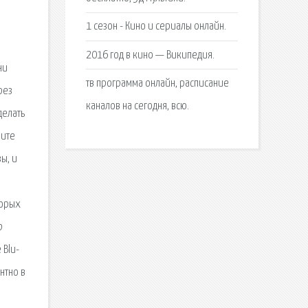
1 сезон - Кино и сериалы онлайн.
2016 год в кино — Википедия.
ни
тв программа онлайн, расписание
рез
каналов на сегодня, всю.
делать
рите
ы, и
торых
b
 Blu-
нтно в