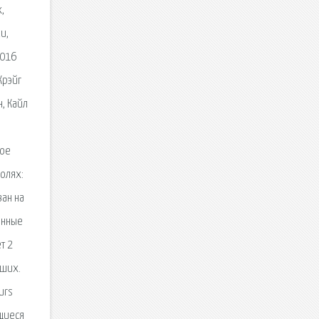
,
и,
2016
Крэйг
н, Кайл
кое
ролях:
ван на
янные
т 2
вших.
urs
ящиеся