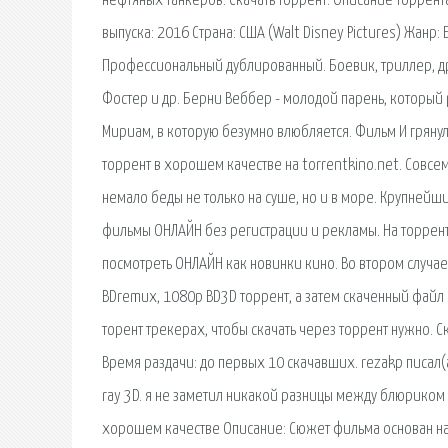
нефтяных танкеров. Скачать торрент. Описание торрента.
выпуска: 2016 Страна: США (Walt Disney Pictures) Жанр
Профессиональный дублированный. Боевик, триллер, дра
Фостер и др. Берни Веббер - молодой парень, который 
Мириам, в которую безумно влюбляется. Фильм И грянул
торрент в хорошем качестве на torrentkino.net. Совсе
немало беды не только на суше, но и в море. Крупней
фильмы ОНЛАЙН без регистрации и рекламы. На торрент
посмотреть ОНЛАЙН как новинки кино. Во втором случае В
BDremux, 1080p BD3D торрент, а затем скаченный файл 
торент трекерах, чтобы скачать через торрент нужно. С
Время раздачи: до первых 10 скачавших. rezakp писал(а
ray 3D. я не заметил никакой разницы между блюриком 
хорошем качестве Описание: Сюжет фильма основан на