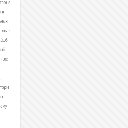
стория
о в
льных
торные
2016
мый
ание:
х
шторм
и и
ному