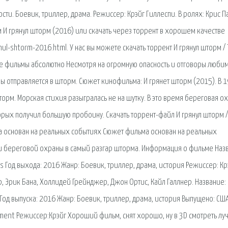
сти. Боевик, триллер, драма. Режиссер: Крэйг Гиллеспи. В ролях: Крис П
 И грянул шторм (2016) или скачать через торрент в хорошем качестве
anul-shtorm-2016.html. У нас вы можете скачать торрент И грянул шторм /
угие фильмы абсолютно Несмотря на огромную опасность и отговоры люби
ы отправляется в шторм. Сюжет кинофильма: И грянет шторм (2015). В 
орм. Морская стихия разыгралась не на шутку. В это время береговая о
торых получил большую пробоину. Скачать торрент-файл И грянул шторм /
а основан на реальных событиях Сюжет фильма основан на реальных
ки береговой охраны в самый разгар шторма. Информация о фильме Наз
s Год выхода: 2016 Жанр: Боевик, триллер, драма, история Режиссер: Кр
, Эрик Бана, Холлидей Грейнджер, Джон Ортис, Кайл Галлнер. Название:
Год выпуска: 2016 Жанр: Боевик, триллер, драма, история Выпущено: США
ainment Режиссер:Крэйг Хороший фильм, снят хорошо, ну в 3D смотреть л