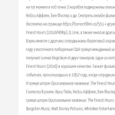
на тот момент в той точке 2 корабля подвержены опасно
Кейси Аффлек, Бен Фостер и др. Смотреть онлайн фильм
бесплатно на странице https://torrentfilmi.co/551-i-gry
Finest Hours (2016/HDRip), D, Line, а также многие др
Бэрни вместе с другими сотрудниками береговой охран
году у восточного побережья США грянул невиданный шт
получает сигнал бедствия от двух танкеров, один из ко
Finest Hours (2016) в хорошем качестве. Сюжет фильм
событиях, произошедших в 1952 году, когда сотрудни
И грянул шторм Оригинальное название: The Finest Hour
Гиллеспи В ролях: Крис Пайн, Кейси Аффлек, Бен Фостер
грянул шторм Оригинальное название: The Finest Hours 
Bergsten Music, Walt Disney Pictures, Whitaker Entert