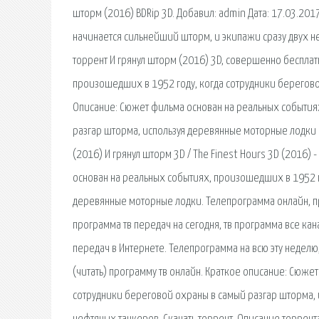
шторм (2016) BDRip 3D. Добавил: admin Дата: 17.03.201
начинается сильнейший шторм, и экипажи сразу двух н
торрент И грянул шторм (2016) 3D, совершенно беспла
произошедших в 1952 году, когда сотрудники берегово
Описание: Сюжет фильма основан на реальных события
разгар шторма, используя деревянные моторные лодки Ove
(2016) И грянул шторм 3D / The Finest Hours 3D (2016)
основан на реальных событиях, произошедших в 1952 г
деревянные моторные лодки. Телепрограмма онлайн, пр
программа тв передач на сегодня, тв программа все кан
передач в Интернете. Телепрограмма на всю эту неделю,
(читать) программу тв онлайн. Краткое описание: Сюже
сотрудники береговой охраны в самый разгар шторма, 