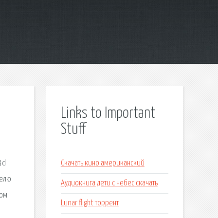
Links to Important
Stuff
3d
Скачать кино американский
телю
Аудиокнига дети с небес скачать
вом
Lunar flight торрент
л