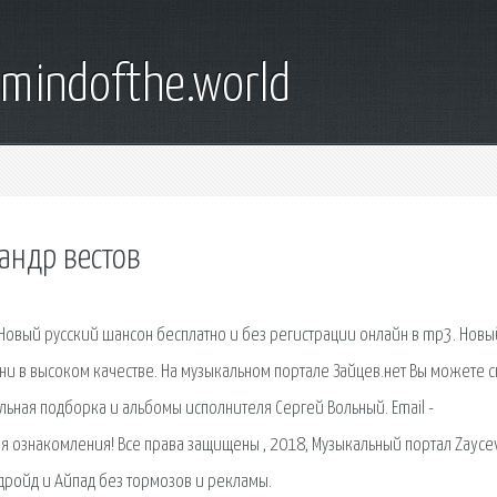
emindofthe.world
сандр вестов
 Новый русский шансон бесплатно и без регистрации онлайн в mp3. Новы
ни в высоком качестве. На музыкальном портале Зайцев.нет Вы можете с
льная подборка и альбомы исполнителя Сергей Вольный. Email -
я ознакомления! Все права защищены , 2018, Музыкальный портал Zayce
дройд и Айпад без тормозов и рекламы.