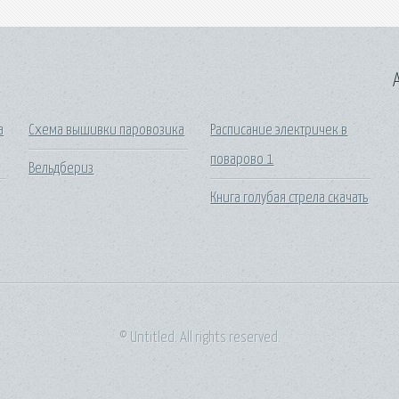
A
а
Схема вышивки паровозика
Расписание электричек в
поварово 1
Вельдбериз
Книга голубая стрела скачать
© Untitled. All rights reserved.