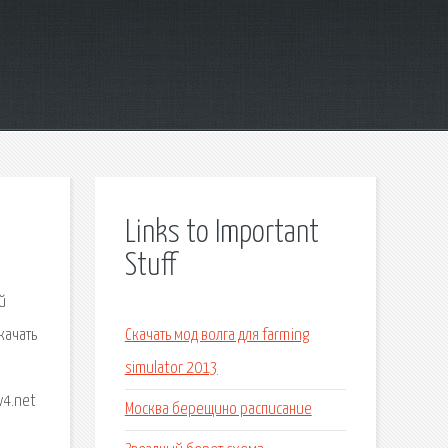
Links to Important
Stuff
й
качать
Скачать мод волга для farming
simulator 2013
v4.net
Москва берещино расписание