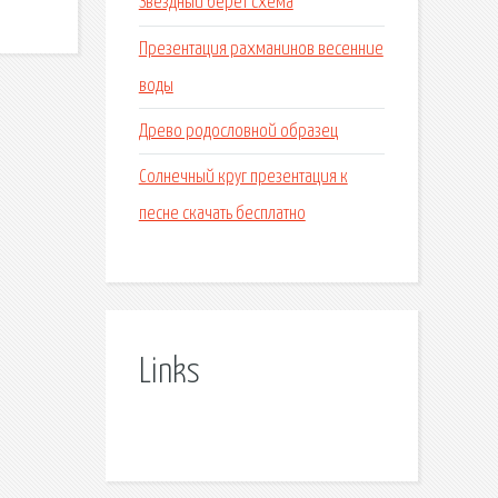
Звездный берет схема
Презентация рахманинов весенние
воды
Древо родословной образец
Солнечный круг презентация к
песне скачать бесплатно
Links