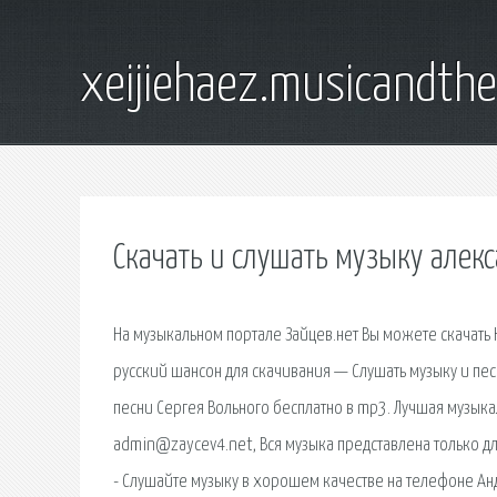
xeijiehaez.musicandth
Скачать и слушать музыку алек
На музыкальном портале Зайцев.нет Вы можете скачать
русский шансон для скачивания — Слушать музыку и пес
песни Сергея Вольного бесплатно в mp3. Лучшая музыка
admin@zaycev4.net, Вся музыка представлена только дл
- Слушайте музыку в хорошем качестве на телефоне Ан