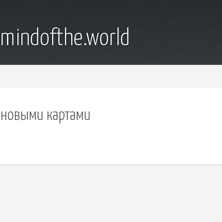
emindofthe.world
с новыми картами