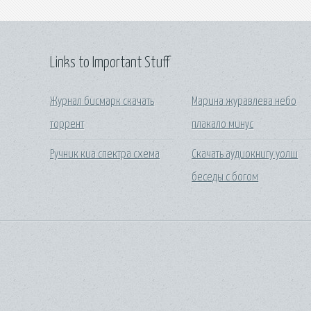
Links to Important Stuff
Журнал бисмарк скачать
Марина журавлева небо
торрент
плакало минус
Ручник киа спектра схема
Скачать аудиокнигу уолш
беседы с богом