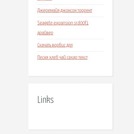
Джеремайя джонсон торрент
Seagate expansion srd00f1
драйвер
Скачать ворбис длл
Песня хлеб чай сахар текст
Links