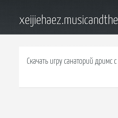
xeijiehaez.musicandth
Скачать игру санаторий дримс 