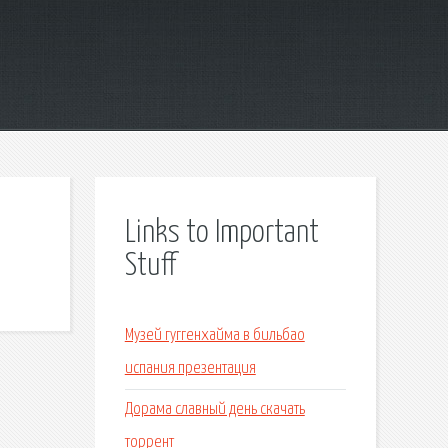
Links to Important
Stuff
Музей гуггенхайма в бильбао
испания презентация
Дорама славный день скачать
торрент