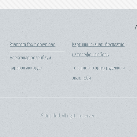
A
Phantom foxit download
Картинки скачать бесплатно
на телефон любовь
Александр розенбаум
караван аккорды
Текст песни артур руденко я
знаю тебя
© Untitled. All rights reserved.