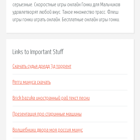
серьезные. Скоростные игры онлайн Гонки для Мальчиков
удовлетворят любой вкус. Такое множество трасс. Флеш
игры гонки играть онлайн. Бесплатные онлайн игры гонки.
Links to Important Stuff
Скачать судья дредд 3д торрент
Регги минуса скачать
Brick bazuka иностранный рай текст песни
Презентация про старинные машины
Волшебники двора моя россия минус