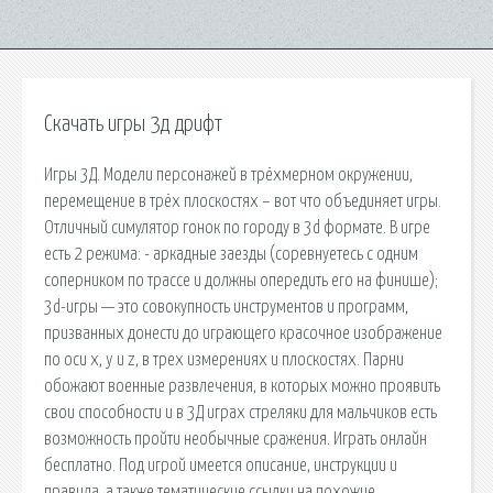
Скачать игры 3д дрифт
Игры 3Д. Модели персонажей в трёхмерном окружении,
перемещение в трёх плоскостях – вот что объединяет игры.
Отличный симулятор гонок по городу в 3d формате. В игре
есть 2 режима: - аркадные заезды (соревнуетесь с одним
соперником по трассе и должны опередить его на финише);
3d-игры — это совокупность инструментов и программ,
призванных донести до играющего красочное изображение
по оси x, y и z, в трех измерениях и плоскостях. Парни
обожают военные развлечения, в которых можно проявить
свои способности и в 3Д играх стреляки для мальчиков есть
возможность пройти необычные сражения. Играть онлайн
бесплатно. Под игрой имеется описание, инструкции и
правила, а также тематические ссылки на похожие