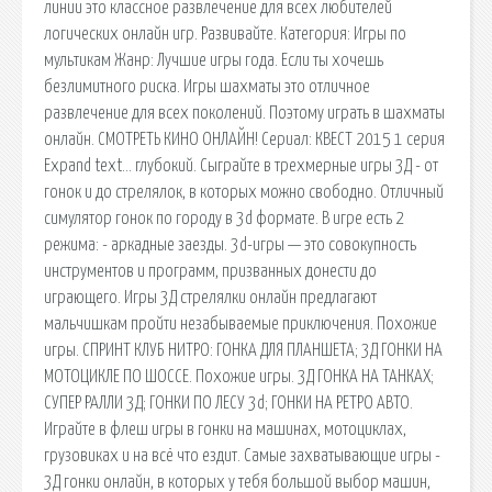
линии это классное развлечение для всех любителей
логических онлайн игр. Развивайте. Категория: Игры по
мультикам Жанр: Лучшие игры года. Если ты хочешь
безлимитного риска. Игры шахматы это отличное
развлечение для всех поколений. Поэтому играть в шахматы
онлайн. СМОТРЕТЬ КИНО ОНЛАЙН! Сериал: КВЕСТ 2015 1 серия
Expand text… глубокий. Сыграйте в трехмерные игры 3Д - от
гонок и до стрелялок, в которых можно свободно. Отличный
симулятор гонок по городу в 3d формате. В игре есть 2
режима: - аркадные заезды. 3d-игры — это совокупность
инструментов и программ, призванных донести до
играющего. Игры 3Д стрелялки онлайн предлагают
мальчишкам пройти незабываемые приключения. Похожие
игры. СПРИНТ КЛУБ НИТРО: ГОНКА ДЛЯ ПЛАНШЕТА; 3Д ГОНКИ НА
МОТОЦИКЛЕ ПО ШОССЕ. Похожие игры. 3Д ГОНКА НА ТАНКАХ;
СУПЕР РАЛЛИ 3Д; ГОНКИ ПО ЛЕСУ 3d; ГОНКИ НА РЕТРО АВТО.
Играйте в флеш игры в гонки на машинах, мотоциклах,
грузовиках и на всё что ездит. Самые захватывающие игры -
3Д гонки онлайн, в которых у тебя большой выбор машин,