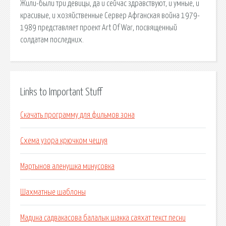
Жили-были три девицы, да и сейчас здравствуют, и умные, и
красивые, и хозяйственные Сервер Афганская война 1979-
1989 представляет проект Art Of War, посвященный
солдатам последних.
Links to Important Stuff
Скачать программу для фильмов зона
Схема узора крючком чешуя
Мартынов аленушка минусовка
Шахматные шаблоны
Мадина садвакасова балалык шакка саяхат текст песни