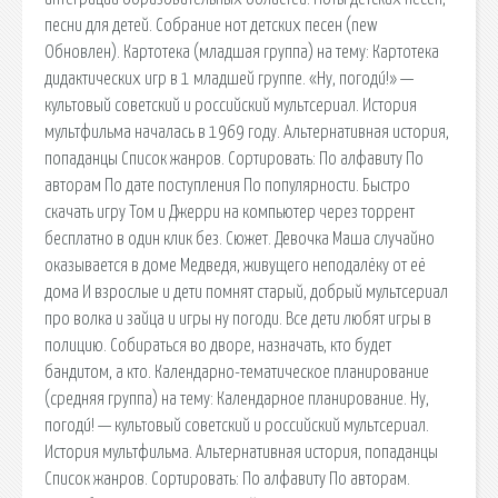
песни для детей. Собрание нот детских песен (new
Обновлен). Картотека (младшая группа) на тему: Картотека
дидактических игр в 1 младшей группе. «Ну, погоди́!» —
культовый советский и российский мультсериал. История
мультфильма началась в 1969 году. Альтернативная история,
попаданцы Список жанров. Сортировать: По алфавиту По
авторам По дате поступления По популярности. Быстро
скачать игру Том и Джерри на компьютер через торрент
бесплатно в один клик без. Сюжет. Девочка Маша случайно
оказывается в доме Медведя, живущего неподалёку от её
дома И взрослые и дети помнят старый, добрый мультсериал
про волка и зайца и игры ну погоди. Все дети любят игры в
полицию. Собираться во дворе, назначать, кто будет
бандитом, а кто. Календарно-тематическое планирование
(средняя группа) на тему: Календарное планирование. Ну,
погоди́! — культовый советский и российский мультсериал.
История мультфильма. Альтернативная история, попаданцы
Список жанров. Сортировать: По алфавиту По авторам.