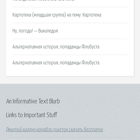
Картотека (младшая группа) на тему: Картотека.
Ну, погоди! — Википедия.
Альтернативная история, попаданцы Флибуста.
Альтернативная история, попаданцы Флибуста.
An Informative Text Blurb
Links to Important Stuff
Дмитрий колдун корабли рингтон скачать бесплатно