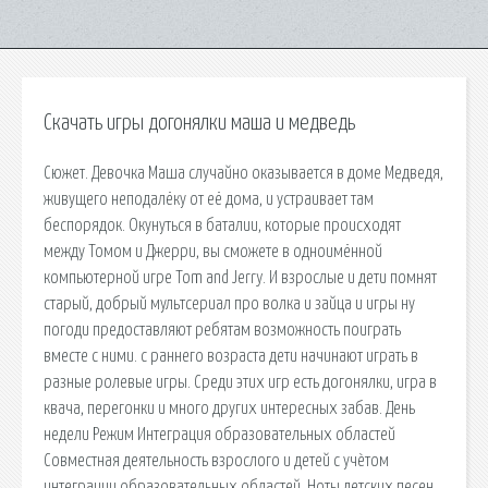
Скачать игры догонялки маша и медведь
Сюжет. Девочка Маша случайно оказывается в доме Медведя,
живущего неподалёку от её дома, и устраивает там
беспорядок. Окунуться в баталии, которые происходят
между Томом и Джерри, вы сможете в одноимённой
компьютерной игре Tom and Jerry. И взрослые и дети помнят
старый, добрый мультсериал про волка и зайца и игры ну
погоди предоставляют ребятам возможность поиграть
вместе с ними. c раннего возраста дети начинают играть в
разные ролевые игры. Среди этих игр есть догонялки, игра в
квача, перегонки и много других интересных забав. День
недели Режим Интеграция образовательных областей
Совместная деятельность взрослого и детей с учѐтом
интеграции образовательных областей. Ноты детских песен,