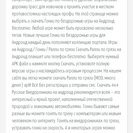
дорожки трасс для новичков и принять участие в жестком
противостоянии настоящих профи. На этой странице можно
выбрать и скачать Гонки по бездорожью игры на Андроид
бесплатно. Любой игре может быть присвоено несколько
тегов. Новые лучшие Гонки по бездорожью игры для
Андроид каждый день пополняют коллекцию портала. Игры
на Андроид / Гонки / Ралли по грязи Скачать Ралли по грязи на
Андроид планшет или телефон бесплатно. Выберете нужный
APK файл и нажмите кнопку Скачать, установите полную
версию игры и наслаждайтесь игровым процессом. На нашем
сайте вы легко можете скачать Ралли по грязи (MOD, много
денег) apk! Всё без регистрации и отправки смс. Скачать 4х4
Русские Внедорожники на андроид рекомендуется всем – это
интересный и яркий проект, наполненный отечественной
природой и знакомыми автомобилями. Гонки бывают самые
разные вы можете гонять по треку с компьютерам или живым
человеком по интернету. Гонять на внедорожниках по грязи,
устраивать гонки на скорость. А в некоторых играх можно