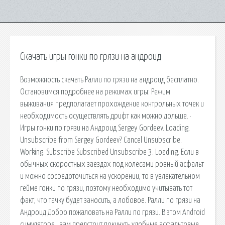
Скачать игры гонки по грязи на андроид
Возможность скачать Ралли по грязи на андроид бесплатно.
Остановимся подробнее на режимах игры: Режим
выживания предполагает прохождение контрольных точек и
необходимость осуществлять дрифт как можно дольше. ·
Игры гонки по грязи на Андроид Sergey Gordeev. Loading.
Unsubscribe from Sergey Gordeev? Cancel Unsubscribe.
Working. Subscribe Subscribed Unsubscribe 3. Loading. Если в
обычных скоростных заездах под колесами ровный асфальт
и можно сосредоточиться на ускорении, то в увлекательном
гейме гонки по грязи, поэтому необходимо учитывать тот
факт, что тачку будет заносить, а лобовое. Ралли по грязи на
Андроид Добро пожаловать на Ралли по грязи. В этом Android
симуляторе , вам предстоит покинуть удобные асфальтовые