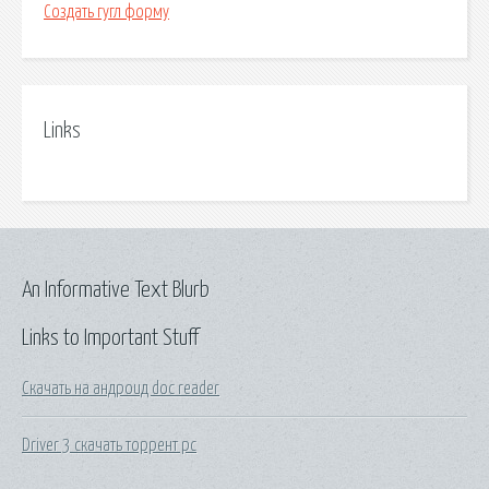
Создать гугл форму
Links
An Informative Text Blurb
Links to Important Stuff
Скачать на андроид doc reader
Driver 3 скачать торрент pc