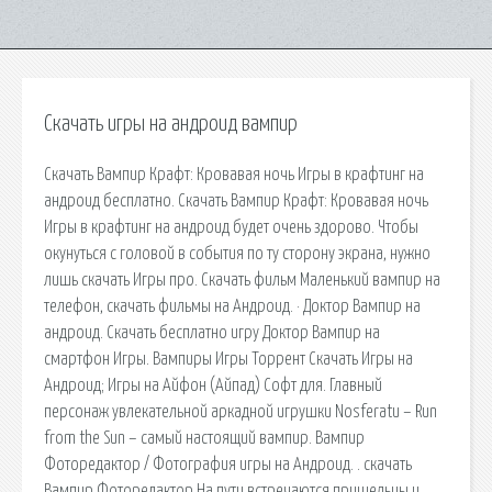
Скачать игры на андроид вампир
Скачать Вампир Крафт: Кровавая ночь Игры в крафтинг на
андроид бесплатно. Скачать Вампир Крафт: Кровавая ночь
Игры в крафтинг на андроид будет очень здорово. Чтобы
окунуться с головой в события по ту сторону экрана, нужно
лишь скачать Игры про. Скачать фильм Маленький вампир на
телефон, скачать фильмы на Андроид. · Доктор Вампир на
андроид. Скачать бесплатно игру Доктор Вампир на
смартфон Игры. Вампиры Игры Торрент Скачать Игры на
Андроид; Игры на Айфон (Айпад) Софт для. Главный
персонаж увлекательной аркадной игрушки Nosferatu – Run
from the Sun – самый настоящий вампир. Вампир
Фоторедактор / Фотография игры на Андроид. . скачать
Вампир Фоторедактор На пути встречаются пришельцы и