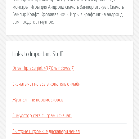
монстры. Игры для Андроид скачать Вампир атакует. Скачать
Вампир Крафт: Кровавая ночь. Игры в крафтинг на андроид,
вам предстоит мутное.
Links to Important Stuff
Driver hp scanjet 4370 windows 7
Скачать чит на все в копатель онлайн
Журнал lime новомосковск
Симулятор сега с играми скачать
Быстрые и громкие дискавери ченел