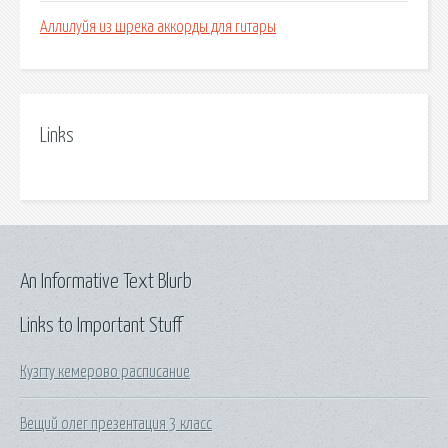
Аллилуйя из шрека аккорды для гитары
Links
An Informative Text Blurb
Links to Important Stuff
Кузгту кемерово расписание
Вещий олег презентация 3 класс