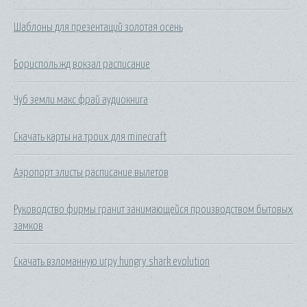
Шаблоны для презентаций золотая осень
Борисполь жд вокзал расписание
Чуб земли макс фрай аудиокнига
Скачать карты на троих для minecraft
Аэропорт элисты расписание вылетов
Руководство фирмы гранит занимающейся производством бытовых
замков
Скачать взломанную игру hungry shark evolution