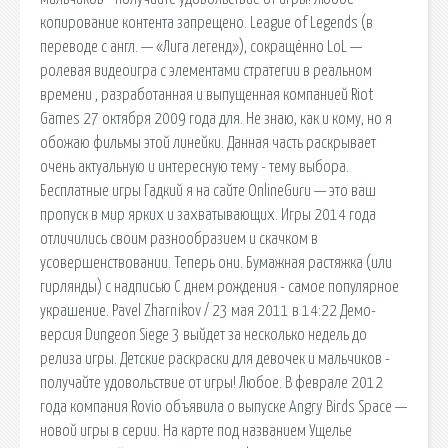
копирование контента запрещено. League of Legends (в
переводе с англ. — «Лига легенд»), сокращённо LoL —
ролевая видеоигра с элементами стратегии в реальном
времени , разработанная и выпущенная компанией Riot
Games 27 октября 2009 года для. Не знаю, как и кому, но я
обожаю фильмы этой линейки. Данная часть раскрывает
очень актуальную и интересную тему - тему выбора.
Бесплатные игры Гадкий я на сайте OnlineGuru — это ваш
пропуск в мир ярких и захватывающих. Игры 2014 года
отличились своим разнообразием и скачком в
усовершенствовании. Теперь они. Бумажная растяжка (или
гирлянды) с надписью С днем рождения - самое популярное
украшение. Pavel Zharnikov / 23 мая 2011 в 14:22 Демо-
версия Dungeon Siege 3 выйдет за несколько недель до
релиза игры. Детские раскраски для девочек и мальчиков -
получайте удовольствие от игры! Любое. В феврале 2012
года компания Rovio объявила о выпуске Angry Birds Space —
новой игры в серии. На карте под названием Ущелье