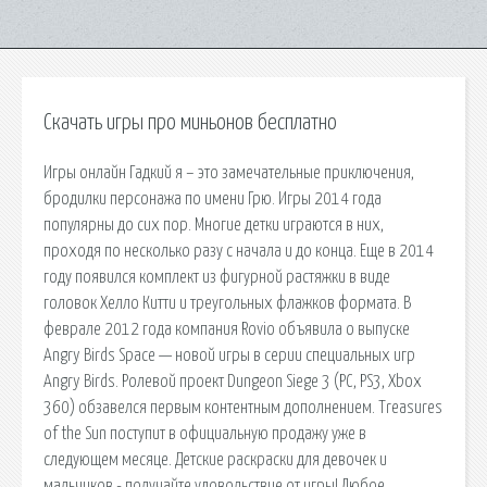
Скачать игры про миньонов бесплатно
Игры онлайн Гадкий я – это замечательные приключения,
бродилки персонажа по имени Грю. Игры 2014 года
популярны до сих пор. Многие детки играются в них,
проходя по несколько разу с начала и до конца. Еще в 2014
году появился комплект из фигурной растяжки в виде
головок Хелло Китти и треугольных флажков формата. В
феврале 2012 года компания Rovio объявила о выпуске
Angry Birds Space — новой игры в серии специальных игр
Angry Birds. Ролевой проект Dungeon Siege 3 (PC, PS3, Xbox
360) обзавелся первым контентным дополнением. Treasures
of the Sun поступит в официальную продажу уже в
следующем месяце. Детские раскраски для девочек и
мальчиков - получайте удовольствие от игры! Любое