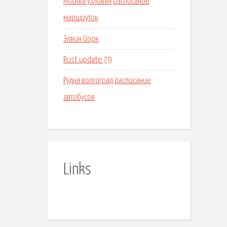
Москва узловая расписание
маршруток
Элвин йорк
Rust update 79
Рудня волгоград расписание
автобусов
Links