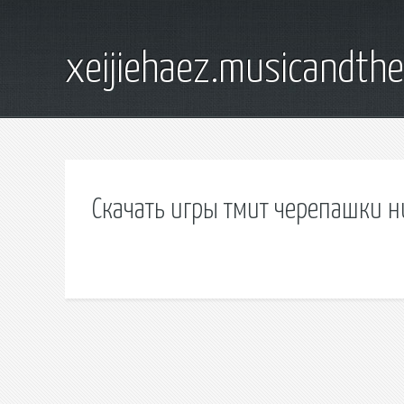
xeijiehaez.musicandth
Скачать игры тмит черепашки 