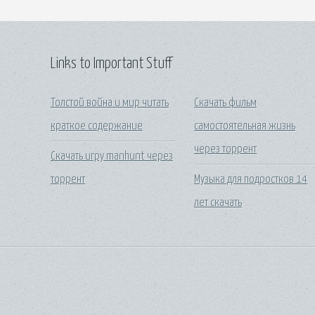
Links to Important Stuff
Толстой война и мир читать
Скачать фильм
краткое содержание
самостоятельная жизнь
через торрент
Скачать игру manhunt через
торрент
Музыка для подростков 14
лет скачать