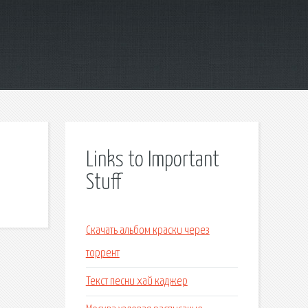
Links to Important
Stuff
Скачать альбом краски через
торрент
Текст песни хай каджер