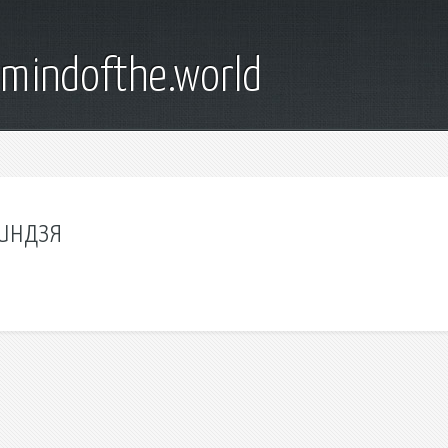
emindofthe.world
ниндзя