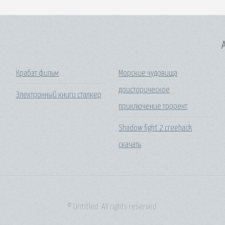
A
Крабат фильм
Морские чудовища
доисторическое
Электронный книги сталкер
приключение торрент
Shadow fight 2 creehack
скачать
© Untitled. All rights reserved.