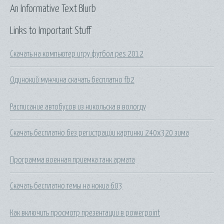
An Informative Text Blurb
Links to Important Stuff
Скачать на компьютер игру футбол pes 2012
Одинокий мужчина скачать бесплатно fb2
Расписание автобусов из никольска в вологду
Скачать бесплатно без регистрации картинки 240х320 зима
Программа военная приемка танк армата
Скачать бесплатно темы на нокиа 603
Как включить просмотр презентации в powerpoint