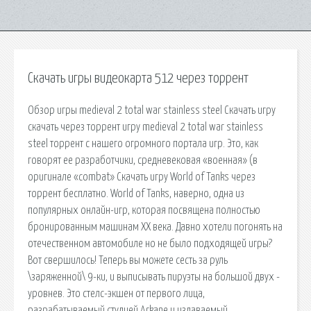
Скачать игры видеокарта 512 через торрент
Обзор игры medieval 2 total war stainless steel Скачать игру
скачать через торрент игру medieval 2 total war stainless
steel торрент с нашего огромного портала игр. Это, как
говорят ее разработчики, средневековая «военная» (в
оригинале «combat» Скачать игру World of Tanks через
торрент бесплатно. World of Tanks, наверно, одна из
популярных онлайн-игр, которая посвящена полностью
бронированным машинам ХХ века. Давно хотели погонять на
отечественном автомобиле но не было подходящей игры?
Вот свершилось! Теперь вы можете сесть за руль
\заряженной\ 9-ки, и выписывать пируэты на большой двух -
уровнев. Это стелс-экшен от первого лица,
разрабатываемый студией Arkane и издаваемый