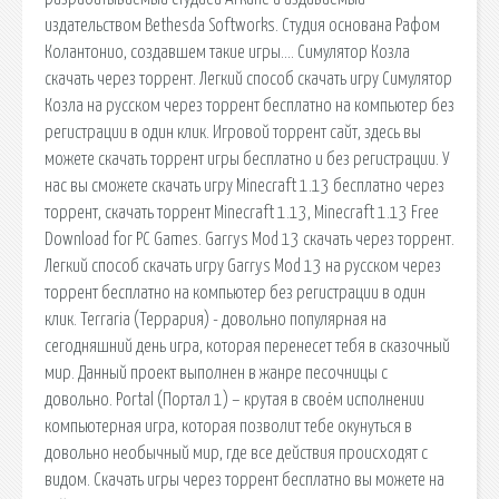
издательством Bethesda Softworks. Студия основана Рафом
Колантонио, создавшем такие игры…. Симулятор Козла
скачать через торрент. Легкий способ скачать игру Симулятор
Козла на русском через торрент бесплатно на компьютер без
регистрации в один клик. Игровой торрент сайт, здесь вы
можете скачать торрент игры бесплатно и без регистрации. У
нас вы сможете скачать игру Minecraft 1.13 бесплатно через
торрент, скачать торрент Minecraft 1.13, Minecraft 1.13 Free
Download for PC Games. Garrys Mod 13 скачать через торрент.
Легкий способ скачать игру Garrys Mod 13 на русском через
торрент бесплатно на компьютер без регистрации в один
клик. Terraria (Террария) - довольно популярная на
сегодняшний день игра, которая перенесет тебя в сказочный
мир. Данный проект выполнен в жанре песочницы с
довольно. Portal (Портал 1) – крутая в своём исполнении
компьютерная игра, которая позволит тебе окунуться в
довольно необычный мир, где все действия происходят с
видом. Скачать игры через торрент бесплатно вы можете на