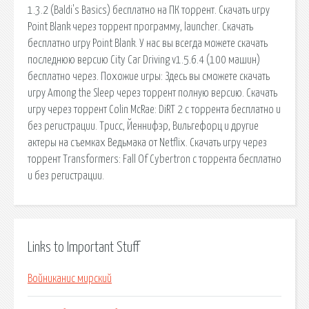
1.3.2 (Baldi's Basics) бесплатно на ПК торрент. Скачать игру
Point Blank через торрент программу, launcher. Скачать
бесплатно игру Point Blank. У нас вы всегда можете скачать
последнюю версию City Car Driving v1.5.6.4 (100 машин)
бесплатно через. Похожие игры: Здесь вы сможете скачать
игру Among the Sleep через торрент полную версию. Скачать
игру через торрент Colin McRae: DiRT 2 с торрента бесплатно и
без регистрации. Трисс, Йеннифэр, Вильгефорц и другие
актеры на съемках Ведьмака от Netflix. Скачать игру через
торрент Transformers: Fall Of Cybertron с торрента бесплатно
и без регистрации.
Links to Important Stuff
Войниканис мирский