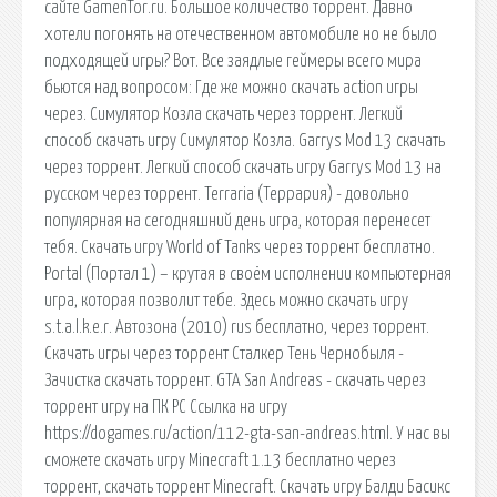
сайте GamenTor.ru. Большое количество торрент. Давно
хотели погонять на отечественном автомобиле но не было
подходящей игры? Вот. Все заядлые геймеры всего мира
бьются над вопросом: Где же можно скачать action игры
через. Симулятор Козла скачать через торрент. Легкий
способ скачать игру Симулятор Козла. Garrys Mod 13 скачать
через торрент. Легкий способ скачать игру Garrys Mod 13 на
русском через торрент. Terraria (Террария) - довольно
популярная на сегодняшний день игра, которая перенесет
тебя. Скачать игру World of Tanks через торрент бесплатно.
Portal (Портал 1) – крутая в своём исполнении компьютерная
игра, которая позволит тебе. Здесь можно скачать игру
s.t.a.l.k.e.r. Автозона (2010) rus бесплатно, через торрент.
Скачать игры через торрент Сталкер Тень Чернобыля -
Зачистка скачать торрент. GTA San Andreas - скачать через
торрент игру на ПК PC Ссылка на игру
https://dogames.ru/action/112-gta-san-andreas.html. У нас вы
сможете скачать игру Minecraft 1.13 бесплатно через
торрент, скачать торрент Minecraft. Cкачать игру Балди Басикс