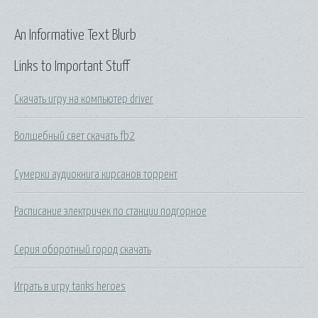
An Informative Text Blurb
Links to Important Stuff
Скачать игру на компьютер driver
Волшебный свет скачать fb2
Сумерки аудиокнига кирсанов торрент
Расписание электричек по станции подгорное
Серия оборотный город скачать
Играть в игру tanks heroes