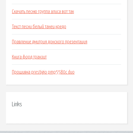
Скачать песню группа алиса вот так
Текст песни белый танец кредо
Правление дмитрия донского презентация
Книга форд транзит
Прошивка prestigio pmp5580c duo
Links