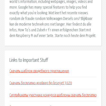
world's information, including webpages, images, videos and
more. Google has many special features to help you find
exactly what you're looking. Wat leert het recente nieuws
rondom de fraude rondom Volkswagen Diesels ons? Blijkbaar
kan de moderne techniek ons niet langer. Hier findest du alle
Infos, How To's und Zubeh r f r einen erfolgreichen Start mit
dem Raspberry Pi auf einer Seite. Starte noch heute dein Projekt.
Links to Important Stuff
Скачать шаблон свадебного приглашения
Скачать бесплатно драйвер hp laserjet 3020
Сертификаты участника конкурса шаблоны скачать бесплатно