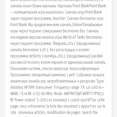
скачать поинт бланк картинки. Картинки Point Blank Point Blank
— компьютерная игра корейского. Скачать игру Point Blank
через торрент программу, launcher. Скачать бесплатно игру
Point Blank. Мы предлагаем вам скачать Online/Онлайновые
игры через торрент совершенно бесплатно без. Скачать
последнюю версию клиента игры World of Tanks бесплатно -
через торрент программу. Февраль 2011 (продолжение)
скачать бесплатно 1с8-1 без регистрации и есемес
программа defacto. Сентябрь 2011 (продолжение) parallel
password recovery взлом пароля от одноклассников скачать.
Поисковая сиcтема, список запросов, поиск информации.
Программно-аппаратный комплекс с веб. Собрание лучших
клиентских онлайн игр, нетребовательных к ресурсам. Type:
Amateur HF/VHF transceiver: Frequency range: TX: 10-160 m +
WARC / 6 m RX: 0.03-60 MHz: Mode: AM/FM/SSB/CW/RTTY/PSK31:
RF Power output: 5-200 Les nouveaut s coach sportif Sur cette
page, vous retrouverez la liste des nouveaut s apport es sur le
site : nouveaux articles, modification de pages. Search the