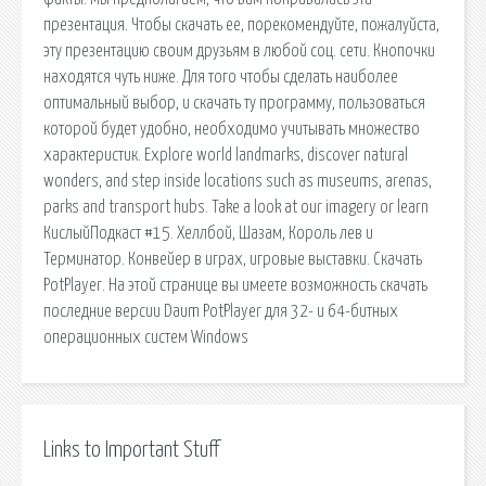
презентация. Чтобы скачать ее, порекомендуйте, пожалуйста,
эту презентацию своим друзьям в любой соц. сети. Кнопочки
находятся чуть ниже. Для того чтобы сделать наиболее
оптимальный выбор, и скачать ту программу, пользоваться
которой будет удобно, необходимо учитывать множество
характеристик. Explore world landmarks, discover natural
wonders, and step inside locations such as museums, arenas,
parks and transport hubs. Take a look at our imagery or learn
КислыйПодкаст #15. Хеллбой, Шазам, Король лев и
Терминатор. Конвейер в играх, игровые выставки. Скачать
PotPlayer. На этой странице вы имеете возможность скачать
последние версии Daum PotPlayer для 32- и 64-битных
операционных систем Windows
Links to Important Stuff