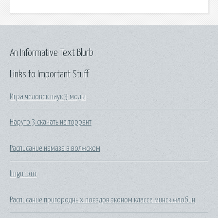
An Informative Text Blurb
Links to Important Stuff
Игра человек паук 3 моды
Наруто 3 скачать на торрент
Расписание намаза в волжском
Imgur это
Расписание пригородных поездов эконом класса минск жлобин