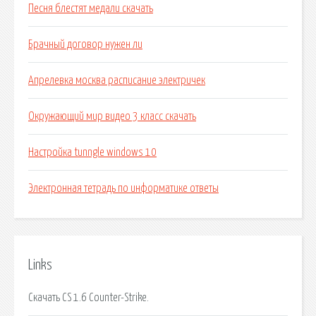
Песня блестят медали скачать
Брачный договор нужен ли
Апрелевка москва расписание электричек
Окружающий мир видео 3 класс скачать
Настройка tunngle windows 10
Электронная тетрадь по информатике ответы
Links
Скачать CS 1.6 Counter-Strike.