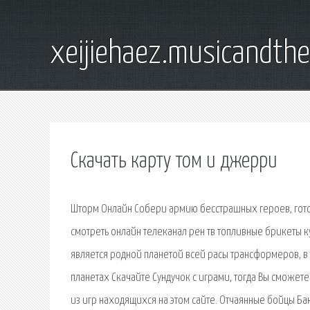
xeijiehaez.musicandth
Скачать карту том и джерри
Шторм Онлайн Собери армию бесстрашных героев, готовы
смотреть онлайн телеканал рен тв топливные брикеты ку
является родной планетой всей расы трансформеров, в 
планетах Скачайте Сундучок с играми, тогда Вы сможете
из игр находящихся на этом сайте. Отчаянные бойцы Ба