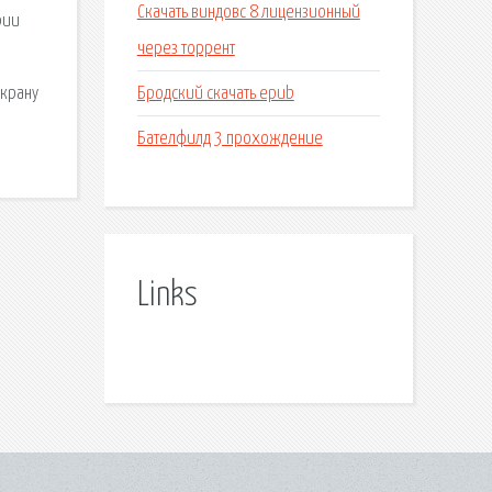
Скачать виндовс 8 лицензионный
рии
через торрент
о
Бродский скачать epub
экрану
Бателфилд 3 прохождение
Links