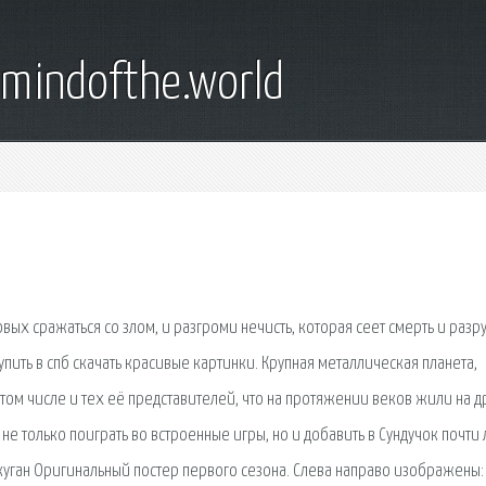
emindofthe.world
х сражаться со злом, и разгроми нечисть, которая сеет смерть и разру
пить в спб скачать красивые картинки. Крупная металлическая планета,
том числе и тех её представителей, что на протяжении веков жили на д
 не только поиграть во встроенные игры, но и добавить в Сундучок почти
куган Оригинальный постер первого сезона. Слева направо изображены: