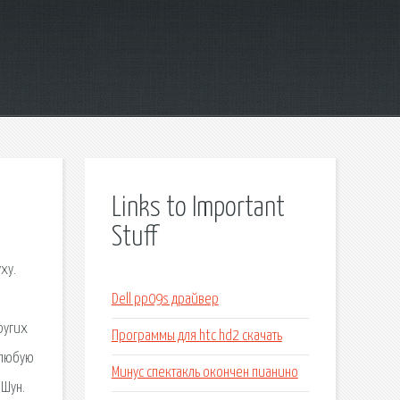
Links to Important
Stuff
ху.
Dell pp09s драйвер
ругих
Программы для htc hd2 скачать
 любую
Минус спектакль окончен пианино
 Шун.