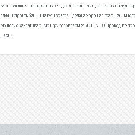
 затягивающих и интересных как для детской, так и для взрослой аудито
должны строить башни на пути врагов. Сделана хорошая графика и мног
ьную новую захватывающую игру-головоломку БЕСПЛАТНО! Проведите по 
й шарик