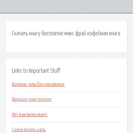
Скачать книгу бесплатно макс фрай кофейная книга
Links to Important Stuff
Вормикс читы без скачивания
Людское семя торрент
Нет я не верю минус
Схема вязать шаль