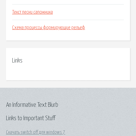
Текст песни сапожника
Схема процессы формирующие рельеф
Links
An Informative Text Blurb
Links to Important Stuff
Скачать switch off для windows 7