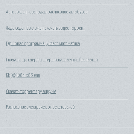
Автовокзал краснодар расписание автобусов
Лада седан баклажан скачать видео торрент
Гдз новая программа 5 класс математика
Скачать игры через интернет на телефон бесплатно
Kb969084 x86 enu
Скачать торрент еру ащкуые
Расписание электричек от бекетовской