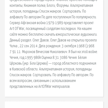
контакты; Книжная полка; Блоги; Форумы. Альтернативная
история, попаданцы Список жанров. Сортировать: По
алфавиту По авторам По дате поступления По популярности.
Сервер Афганская война 1979-1989 представляет проект
Art Of War, посвященный солдатам последних. На нашем
сайте можно бесплатно скачать юмористические аудиокниги.
Данный раздел. Олег Дивов; Олег Дивов на открытии проекта
Читка , 22 сен 2014: Дата рождения: 3 октября 1968 (1968.
7.91 11: Миронов Вячеслав Николаевич: Я был на этой войне.
Чечня, год 1995 986k Оценка:8.31 3086 Чечня. Бе́лая
Це́рковь (укр. Біла Церква) — город областного подчинения
в Киевской области. Альтернативная история, попаданцы
Список жанров. Сортировать: По алфавиту По авторам. По
всем вопросам, связанным с использованием
представленных на ArtOfWar материалов.