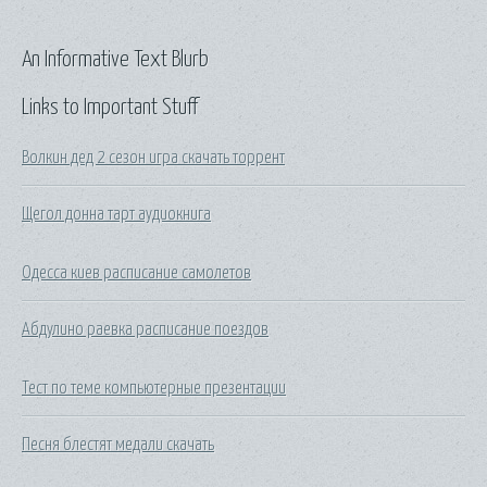
An Informative Text Blurb
Links to Important Stuff
Волкин дед 2 сезон игра скачать торрент
Щегол донна тарт аудиокнига
Одесса киев расписание самолетов
Абдулино раевка расписание поездов
Тест по теме компьютерные презентации
Песня блестят медали скачать