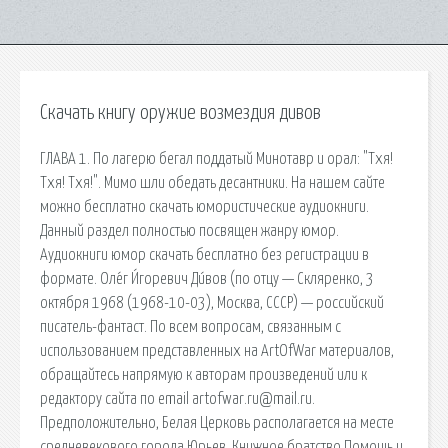
Скачать книгу оружие возмездия дивов
ГЛАВА 1. По лагерю бегал поддатый Минотавр и орал: "Тхя!
Тхя! Тхя!". Мимо шли обедать десантники. На нашем сайте
можно бесплатно скачать юмористические аудиокниги.
Данный раздел полностью посвящен жанру юмор.
Аудиокниги юмор скачать бесплатно без регистрации в
формате. Оле́г И́горевич Ди́вов (по отцу — Скляренко, 3
октября 1968 (1968-10-03), Москва, СССР) — российский
писатель-фантаст. По всем вопросам, связанным с
использованием представленных на ArtOfWar материалов,
обращайтесь напрямую к авторам произведений или к
редактору сайта по email artofwar.ru@mail.ru.
Предположительно, Белая Церковь располагается на месте
средневекового города Юрьев. Книжное братство Помощь и