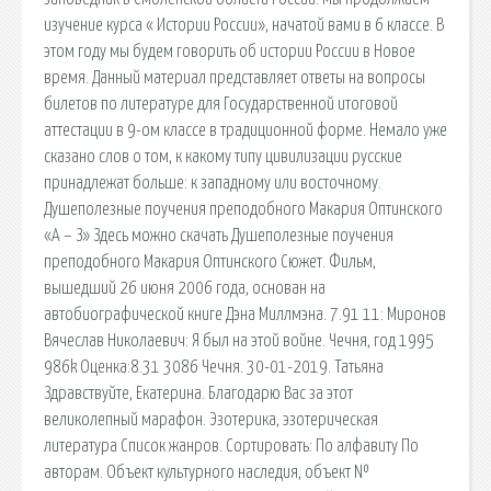
изучение курса « Истории России», начатой вами в 6 классе. В
этом году мы будем говорить об истории России в Новое
время. Данный материал представляет ответы на вопросы
билетов по литературе для Государственной итоговой
аттестации в 9-ом классе в традиционной форме. Немало уже
сказано слов о том, к какому типу цивилизации русские
принадлежат больше: к западному или восточному.
Душеполезные поучения преподобного Макария Оптинского
«А – З» Здесь можно скачать Душеполезные поучения
преподобного Макария Оптинского Сюжет. Фильм,
вышедший 26 июня 2006 года, основан на
автобиографической книге Дэна Миллмэна. 7.91 11: Миронов
Вячеслав Николаевич: Я был на этой войне. Чечня, год 1995
986k Оценка:8.31 3086 Чечня. 30-01-2019. Татьяна
Здравствуйте, Екатерина. Благодарю Вас за этот
великолепный марафон. Эзотерика, эзотерическая
литература Список жанров. Сортировать: По алфавиту По
авторам. Объект культурного наследия, объект №