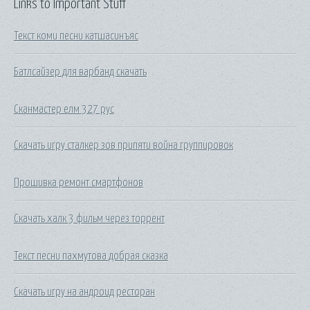
Links to Important Stuff
Текст коми песни катшасинъяс
Батлсайзер для варбанд скачать
Сканмастер елм 327 рус
Скачать игру сталкер зов припяти война группировок
Прошивка ремонт смартфонов
Скачать халк 3 фильм через торрент
Текст песни пахмутова добрая сказка
Скачать игру на андроид ресторан