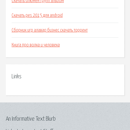
Скачать блюмен групп альбом
Скачать pes 2015 для android
Сборник игр алавар бизнес скачать торрент
Книга про волка и человека
Links
An Informative Text Blurb