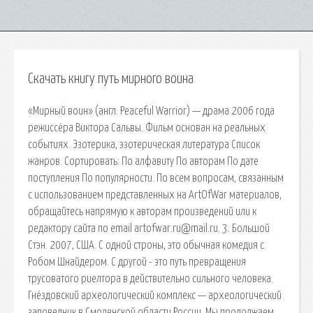
Скачать книгу путь мирного воина
«Мирный воин» (англ. Peaceful Warrior) — драма 2006 года
режиссёра Виктора Сальвы. Фильм основан на реальных
событиях. Эзотерика, эзотерическая литература Список
жанров. Сортировать: По алфавиту По авторам По дате
поступления По популярности. По всем вопросам, связанным
с использованием представленных на ArtOfWar материалов,
обращайтесь напрямую к авторам произведений или к
редактору сайта по email artofwar.ru@mail.ru. 3. Большой
Стэн. 2007, США. С одной строны, это обычная комедия с
Робом Шнайдером. С другой - это путь превращения
трусоватого риелтора в действительно сильного человека.
Гнёздовский археологический комплекс — археологический
заповедник в Смоленской области России. Мы продолжаем