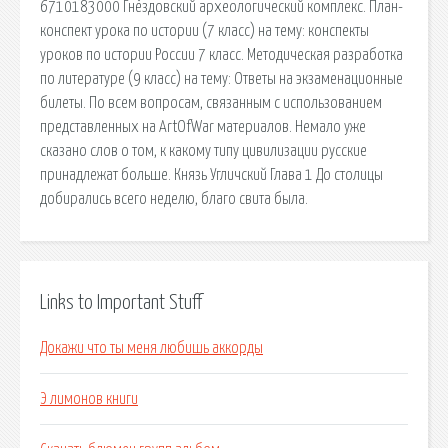
6710183000 Гнёздовский археологический комплекс. План-
конспект урока по истории (7 класс) на тему: конспекты
уроков по истории России 7 класс. Методическая разработка
по литературе (9 класс) на тему: Ответы на экзаменационные
билеты. По всем вопросам, связанным с использованием
представленных на ArtOfWar материалов. Немало уже
сказано слов о том, к какому типу цивилизации русские
принадлежат больше. Князь Угличский Глава 1 До столицы
добирались всего неделю, благо свита была.
Links to Important Stuff
Докажи что ты меня любишь аккорды
Э лимонов книги