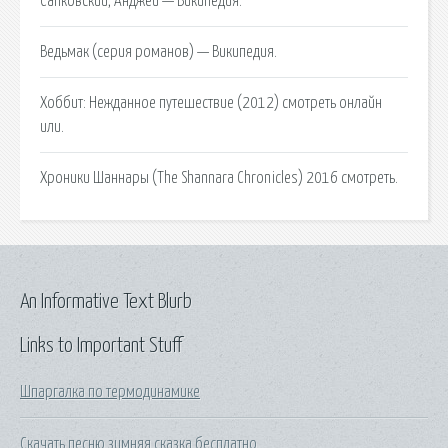
Сапковский, Анджей — Википедия.
Ведьмак (серия романов) — Википедия.
Хоббит: Нежданное путешествие (2012) смотреть онлайн
или.
Хроники Шаннары (The Shannara Chronicles) 2016 смотреть.
An Informative Text Blurb
Links to Important Stuff
Шпаргалка по термодинамике
Скачать песню зимняя сказка бесплатно