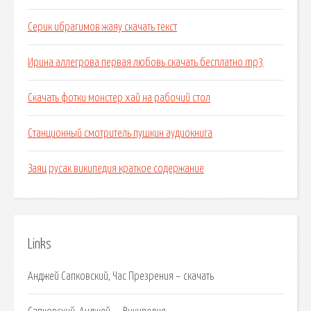
Серик ибрагимов жаяу скачать текст
Ирина аллегрова первая любовь скачать бесплатно mp3
Скачать фотки монстер хай на рабочий стол
Станционный смотритель пушкин аудиокнига
Заяц русак википедия краткое содержание
Links
Анджей Сапковский, Час Презрения – скачать