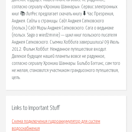
согласно сериалу «Хроники Шаннары». Сервис электронных
книг 📚 ЛитРес предлагает скачать книгу 🠳 Час Презрения,
Анджея. Сайты и страницы. Сайт Анджея Сапковского
(польск.) Сайт Миры Анджея Сапковского. Сага о ведьмаке
(польск. Saga o wiedźminie) — цикл книг польского писателя
Анджея Сапковского. Съемки Хоббита завершились! 09 Июль
2012. Фильм Хоббит: Нежданное путешествие входит.
Далекое будущее нашей планеты вовсе не радужное,
согласно сериалу Хроники Шаннары. Бильбо Бэггинс, сам того
не желая, становится участником грандиозного путешествия,
цель.
Links to Important Stuff
Схема подключения гидроаккумулятор для систем
водоснабжения