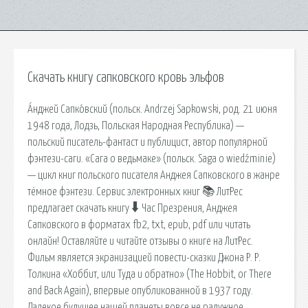
Скачать книгу сапковского кровь эльфов
А́нджей Сапко́вский (польск. Andrzej Sapkowski, род. 21 июня
1948 года, Лодзь, Польская Народная Республика) —
польский писатель-фантаст и публицист, автор популярной
фэнтези-саги. «Сага о ведьмаке» (польск. Saga o wiedźminie)
— цикл книг польского писателя Анджея Сапковского в жанре
тёмное фэнтези. Сервис электронных книг 📚 ЛитРес
предлагает скачать книгу 🠳 Час Презрения, Анджея
Сапковского в форматах fb2, txt, epub, pdf или читать
онлайн! Оставляйте и читайте отзывы о книге на ЛитРес.
Фильм является экранизацией повести-сказки Джона Р. Р.
Толкина «Хоббит, или Туда и обратно» (The Hobbit, or There
and Back Again), впервые опубликованной в 1937 году.
Далекое будущее нашей планеты вовсе не радужное,