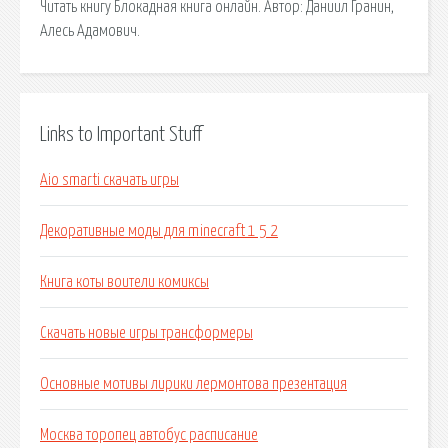
Читать книгу Блокадная книга онлайн. Автор: Даниил Гранин,
Алесь Адамович.
Links to Important Stuff
Aio smarti скачать игры
Декоративные моды для minecraft 1 5 2
Книга коты воители комиксы
Скачать новые игры трансформеры
Основные мотивы лирики лермонтова презентация
Москва торопец автобус расписание