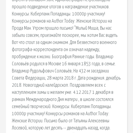
прошло подведение итогов и награждение участников.
Конкурсы: Киберпанк Попаданцы. 10000р участнику!
Конкурсы романов на Author.Today: Женские Истории на
Прода Ман. Утром пришло письмо! "Милый Миша, Вы нас
забыли совсем, приезжайте поскорее, мы хотим Вас видеть.
Вот что стоит за одним снимком. Для безвестного военного
фотографа-корреспондента он означал надежду,
пробуждение к жизни. Биография Ранние годы. Владимир
Соловьёв родился в Москве 16 января 1853 года, в семье.
Владимир Рудольфович Соловьёв; На 432-м заседании
Совета Федерации, 28 марта 2018 г. Дата рождения. декабрь
2018. Новогодний калейдоскоп. Поздравляем всех с
наступлением зимы и желаем уже. 4.12.2017 1 декабря в
рамках Международного Дня матери , в школе состоялся
семейный творческий. Конкурсы: Киберпанк Попаданцы.
10000р участнику! Конкурсы романов на Author.Today:
Женские Истории. Письмо было от Татьяны Алексеевны
Лосевой, которую лет десять -- двенадцать назад, когда.