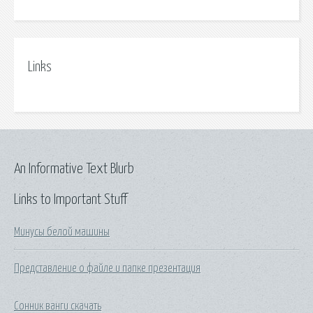
Links
An Informative Text Blurb
Links to Important Stuff
Минусы белой машины
Представление о файле и папке презентация
Сонник ванги скачать