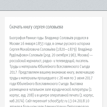
Скачать книгу сергея соловьева
Биография Ранние годы. Владимир Соловьёв родился в
Москве 16 января 1853 года, в семье русского историка
Сергея Михайловича Соловьёва (1820—1879). Влади́мир
Рудо́льфович Соловьёв (род. 20 октября 1963, Москва) —
российский журналист, радио- и телеведущий, писатель.
Труды и материалы Юбилейного Всеславянского Съезда
2017. Представляем вашему вниманию книгу, включившую
труды и материалы прошедшего с 26 мая по 3 июня 2017
года Юбилейного Всеславянского Съезда. Выставка
размещена в читальном зале юридической литературы (1
корпус, ауд. 208) и в центре оперативной печати (1 корпус,
каб.207А). Сайт переехал! school5ptz.ru 13.04.2018 10
апреля в большом зале Администрации Петрозаводска