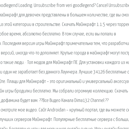
dlegend Loading. Unsubscribe from veri goodlegend? Cancel Unsubscrib
 майнкрафт для девочек представлены в большем количестве, где вы см
из этой категории в строительстве. Скачать Майнкрафт 1.1.5 через торре
ое время, абсолютно бесплатно. В том случае, если вы попали в
. Последняя версия игры Майнкрафт примечательна тем, что разработч
ерсий, иногда что-то дополняет. Крутые города в майнкрафт могут пост
 такие люди. · Топ модов для Майнкрафт ПЕ. Для установки каждого из н
 ни один не заработает без данного Лаунчера. Лучшие 34126 бесплатные 
айте. Плащи для Майнкрафт – это оригинальный и универсальный аксессуа
йн игры бродилки бесплатно. Мы собрали огромную коллекцию. Скачать
 дофамина будет вам. ??Все Видео Канала Dima132 Channel:??
 смотрите мое видео. Сайт Androidan – крупный портал, где вы можете с
 лучших серверов Майнкрафт. Популярные бесплатные сервера с больш