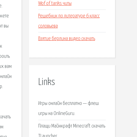
Wof of tanks читы
e.
Решебник по литературе 6 класс
ожете
соловьева
нт вы
Взятие берлина видео скачать
ик
роить
их вам
онлайн
Links
р.
Игры онлайн бесплатно — флеш
игры на OnlineGuru.
качать
Плащи Майнкрафт Minecraft скачать
им
TLauncher.