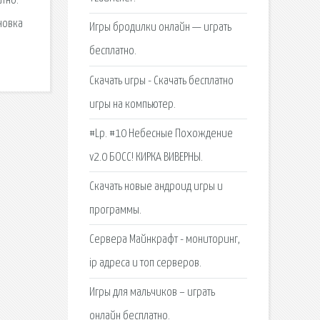
тно.
новка
Игры бродилки онлайн — играть
бесплатно.
Скачать игры - Скачать бесплатно
игры на компьютер.
#Lp. #10 Небесныe Похождение
v2.0 БОСС! КИРКА ВИВЕРНЫ.
Скачать новые андроид игры и
программы.
Сервера Майнкрафт - мониторинг,
ip адреса и топ серверов.
Игры для мальчиков – играть
онлайн бесплатно.