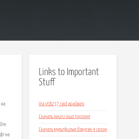
Links to Important
Stuff
 на
Via vt8237 raid драйвер
я
Скачать книги ошо торрент
айте
Скачать мультфильм бакуган 4 сезон
фт на