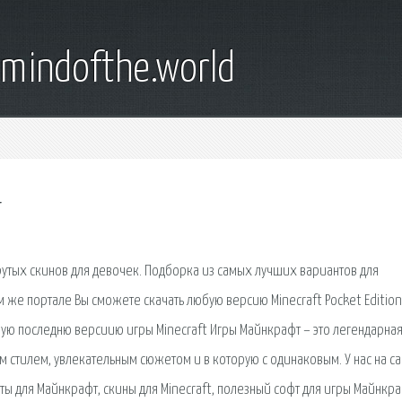
emindofthe.world
т
утых скинов для девочек. Подборка из самых лучших вариантов для
же портале Вы сможете скачать любую версию Minecraft Pocket Edition
амую последню версиию игры Minecraft Игры Майнкрафт – это легендарна
 стилем, увлекательным сюжетом и в которую с одинаковым. У нас на с
арты для Майнкрафт, скины для Minecraft, полезный софт для игры Майнкра