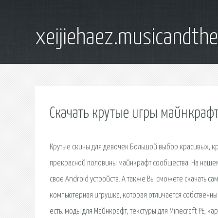
xeijiehaez.musicandth
Скачать крутые игры майнкраф
Крутые скины для девочек Большой выбор красивых, кр
прекрасной половины майнкрафт сообщества. На нашем 
свое Android устройств. А также Вы сможете скачать с
компьютерная игрушка, которая отличается собственным
есть: моды для Майнкрафт, текстуры для Minecraft PE, к