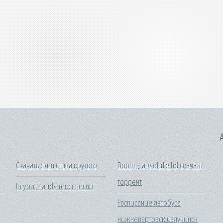
A
Скачать скин стива крутого
Doom 3 absolute hd скачать
торрент
In your hands текст песни
Расписание автобуса
нижневартовск излучинск