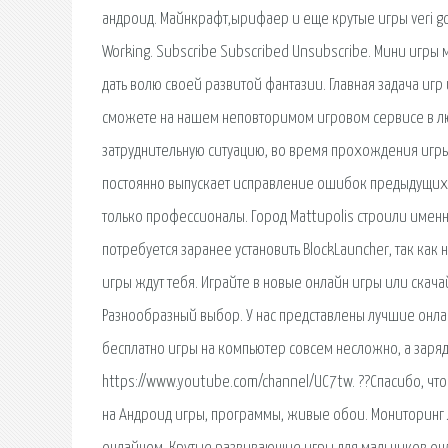
андроид. Майнкрафт,ырифаер и еще крутые игры veri goo
Working. Subscribe Subscribed Unsubscribe. Мини игры
дать волю своей развитой фантазии. Главная задача игр 
сможете на нашем неповторимом игровом сервисе в люб
затруднительную ситуацию, во время прохождения игры
постоянно выпускает исправление ошибок предыдущих в
только профессионалы. Город Mattupolis строили именно
потребуется заранее установить BlockLauncher, так как
игры ждут тебя. Играйте в новые онлайн игры или скач
Разнообразный выбор. У нас представлены лучшие онла
бесплатно игры на компьютер совсем несложно, а заряд
https://www.youtube.com/channel/UC7tw. ??Спасибо, что
на Андроид игры, программы, живые обои. Мониторинг