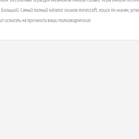
айн. Бесплатные игры для мальчиков онлайн сильно. Игры онлайн беспла
 Большой. Самый полный каталог скинов minecraft, поиск по никам, уста
лит испытать на прочность ваши полководческие.