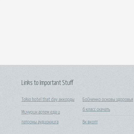
Links to Important Stuff
Tokio hotel that day аккорды
Бойченко основы здоровья
6 класс скачать
Мичурин артем еда и
патроны аудиокнига
Вк вкопт