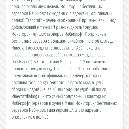
прошло около двух недель. Мониторинг бесплатных
серверов Майнкрафт с модами с ip адресами, описаниями и
полной. Trapcraft – очень необходимый при выживании мод,
добавляющий в Minecraft разновидность ловушек.
Мониторинг лучших серверов Майнкрафт. Популярные
бесплатные сервера с большим онлайном. На этой карте для
Minecraft воссоздана Чернобыльская АЭС, печально
известная в связи с аварией. С помощью модификации
DarkGlade03`s Furniture для Майнкрафт 1.2 вы сможете
придать своему жилищу. После версии 1.6, разработчики
представили новый официальный лаунчер, который
поставил. Not Enough Items это не просто мод, а целый
сборник модов! Скачав NEI вы получите удобный поиск.
MinecraftRating.ru – это самый популярный мониторинг
Майнкрафт серверов в рунете. У нас. Мониторинг бесплатных
серверов Майнкрафт для версии 1.5.2 с ip адресами,
описаниями и полной.