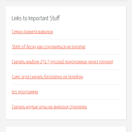
Links to Important Stuff
Семин планета вавилон
State of decay как сохраняться на пиратке
Скачать альбом 2517 русский подорожник через торрент
Симс игра скачать бесплатно на телефон
Ios программа
Скачать крутые игры на андроид стрелялки