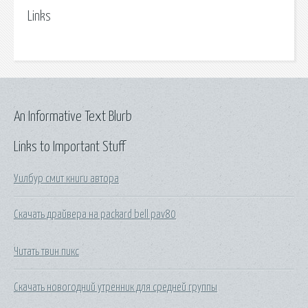
Links
An Informative Text Blurb
Links to Important Stuff
Уилбур смит книги автора
Скачать драйвера на packard bell pav80
Читать твин пикс
Скачать новогодний утренник для средней группы