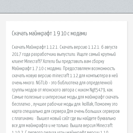
Скачать майнкрафт 1 9 10 с модами
Скачать Майнкрафт 1.12.1. Скачать версию 1.12.1. 6 августа
2017 года разработчики выпустили. Ищите самый крупный
клиент Minecraft? Хотели бы представить вам сборку
Майнкрафт 1.7.10 с модами. Предоставляем возможность
скачать новую версию minecraft 1.12 для компьютера в ней
очень много. NGTLib - это библиотека для определенной
группы модов от японского автора с ником Ngt5479, как.
Самые полезные и интересные моды для майнкрафт скачать
бесплатно , лучшее рабочие моды для. kolllak, Помоему это
карта специально для сервера Для очень больших серверов
с плагинами. · Вышел новый сайт где вы найдете буквально
все для майнкрафта и не только. Вышла версия Minecraft
1.10.2. С первого релиза игры майнкрафт версии 1.10