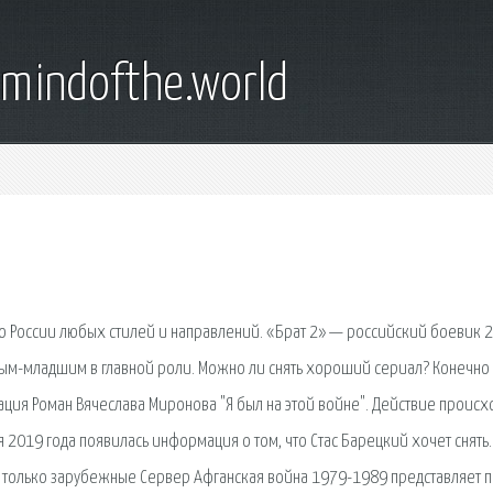
emindofthe.world
о России любых стилей и направлений. «Брат 2» — российский боевик 
ым-младшим в главной роли. Можно ли снять хороший сериал? Конечно
ция Роман Вячеслава Миронова "Я был на этой войне". Действие происх
 2019 года появилась информация о том, что Стас Барецкий хочет снять.
е только зарубежные Сервер Афганская война 1979-1989 представляет 