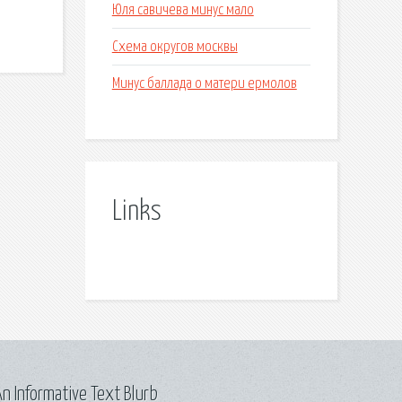
Юля савичева минус мало
Схема округов москвы
Минус баллада о матери ермолов
Links
n Informative Text Blurb