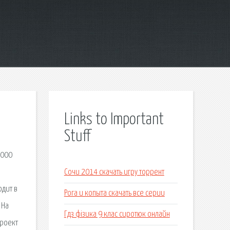
Links to Important
Stuff
2000
Сочи 2014 скачать игру торрент
одит в
Рога и копыта скачать все серии
 На
Гдз фізика 9 клас сиротюк онлайн
проект