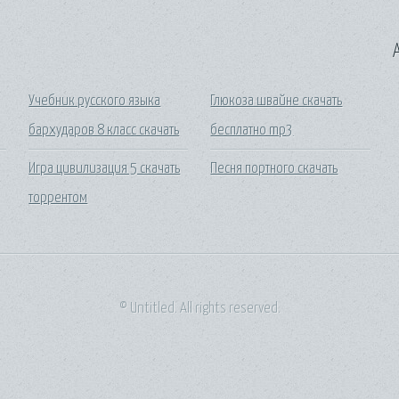
A
Учебник русского языка
Глюкоза швайне скачать
бархударов 8 класс скачать
бесплатно mp3
Игра цивилизация 5 скачать
Песня портного скачать
торрентом
© Untitled. All rights reserved.