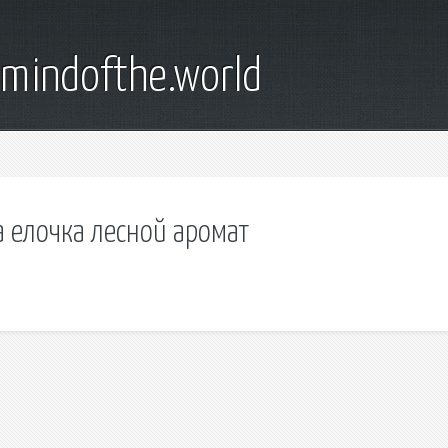
emindofthe.world
а елочка лесной аромат