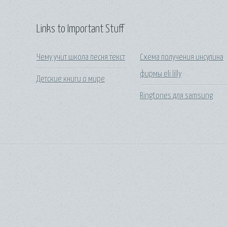
Links to Important Stuff
Чему учит школа песня текст
Схема получения инсулина
фирмы eli lilly
Детские книги о мире
Ringtones для samsung