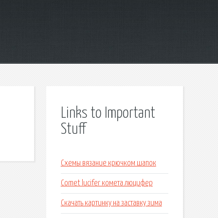
Links to Important
Stuff
Схемы вязание крючком шапок
Comet lucifer комета люцифер
Скачать картинку на заставку зима