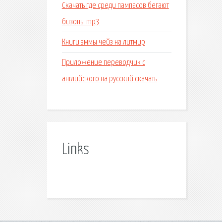
Скачать где среди пампасов бегают
бизоны mp3
Книги эммы чейз на литмир
Приложение переводчик с
английского на русский скачать
Links