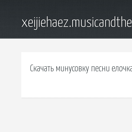
xeijiehaez.musicandth
Скачать минусовку песни елочк