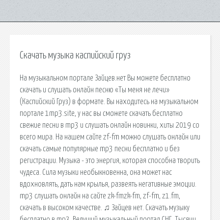
Скачать музыка каспийский груз
На музыкальном портале Зайцев.нет Вы можете бесплатно
скачать и слушать онлайн песню «Ты меня не лечи»
(Каспийский Груз) в формате. Вы находитесь на музыкальном
портале 1mp3.site, у нас вы сможете скачать бесплатно
свежие песни в mp3 и слушать онлайн новинки, хиты 2019 со
всего мира. На нашем сайте zf-fm можно слушать онлайн или
скачать самые популярные mp3 песни бесплатно и без
регистрации. Музыка - это энергия, которая способна творить
чудеса. Сила музыки необыкновенна, она может нас
вдохновлять, дать нам крылья, развеять негaтивные эмоции.
mp3 слушать онлайн на сайте zk-fmzk-fm, zf-fm, z1.fm,
скачать в высоком качестве. ♫ Зайцев нет. Скачать музыку
бесплатно в mp3. Ведущий музыкальный портал СНГ. Тысячи