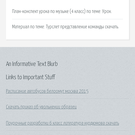
План-конспект урока по музыке (4 класс) по теме: Урок.
Материал по теме: Турслет представление команды скачать.
An Informative Text Blurb
Links to Important Stuff
Расписание автобусов белоомут москва 2015
Скачать приказ об увольнении образец
Поурочные разработки 6 класс литература курдюмова скачать