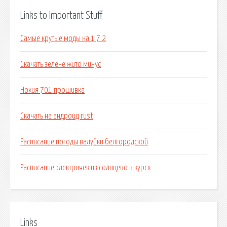
Links to Important Stuff
Самые крутые моды на 1 7 2
Скачать зелене жито минус
Нокия 701 прошивка
Скачать на андроид rust
Расписание погоды валуйки белгородской
Расписание электричек из солнцево в курск
Links