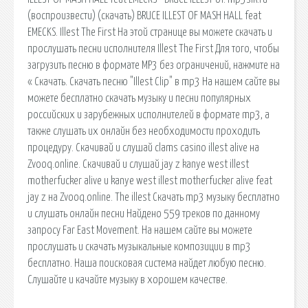
(воспроизвести) (скачать) BRUCE ILLEST OF MASH HALL feat
EMECKS. Illest The First На этой странице вы можете скачать и
прослушать песни исполнителя Illest The First Для того, чтобы
загрузить песню в формате MP3 без ограничений, нажмите на
« Скачать. Скачать песню "Illest Clip" в mp3 На нашем сайте вы
можете бесплатно скачать музыку и песни популярных
российских и зарубежных исполнителей в формате mp3, а
также слушать их онлайн без необходимости проходить
процедуру. Скачивай и слушай clams casino illest alive на
Zvooq.online. Скачивай и слушай jay z kanye west illest
motherfucker alive и kanye west illest motherfucker alive feat
jay z на Zvooq.online. The illest Скачать mp3 музыку бесплатно
и слушать онлайн песни Найдено 559 треков по данному
запросу Far East Movement. На нашем сайте вы можете
прослушать и скачать музыкальные композиции в mp3
бесплатно. Наша поисковая система найдет любую песню.
Слушайте и качайте музыку в хорошем качестве.