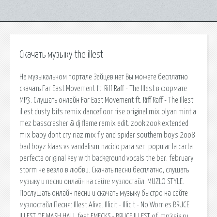
Скачать музыку the illest
На музыкальном портале Зайцев.нет Вы можете бесплатно
скачать Far East Movement ft. Riff Raff - The Illest в формате
MP3. Слушать онлайн Far East Movement ft. Riff Raff - The Illest.
illest dusty bits remix dancefloor rise original mix olyan mint a
mez basscrasher & dj flame remix edit. zook zook extended
mix baby dont cry riaz mix fly and spider southern boys 2oo8
bad boyz klaas vs vandalism-nacido para ser- popular la carta
perfecta original key with background vocals the bar. february
storm не везло в любви. Скачать песни бесплатно, слушать
музыку и песни онлайн на сайте музлостайл. MUZLO STYLE.
Послушать онлайн песни и скачать музыку быстро на сайте
музлостайл Песня: Illest Alive. Illicit - Illicit - No Worries BRUCE
ILLEST OF MASH HALL feat EMECKS - BRUCE ILLEST of. mp3sik.ru