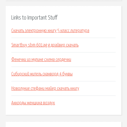
Links to Important Stuff
Скачать электронную книгу 5 класс литература
Smartbuy sbm 601ag g драйвер скачать
Фенечки из мулине схема сердечки
Сибирский житель сканворд 4 буквы
Новолуние стефани майер скачать книгу
Аккорды женщина воздух