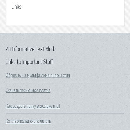
Links
An Informative Text Blurb
Links to Important Stuff
Образцы из мультфильма лило и стич
Скачать песню мое платье
Как создать папку в облаке mail
Кот леопольд книга читать