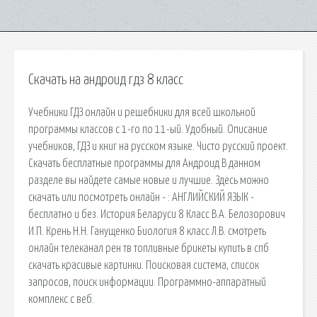
Скачать на андроид гдз 8 класс
Учебники ГДЗ онлайн и решебники для всей школьной
программы классов с 1-го по 11-ый. Удобный. Описание
учебников, ГДЗ и книг на русском языке. Чисто русский проект.
Скачать бесплатные программы для Андроид В данном
разделе вы найдете самые новые и лучшие. Здесь можно
скачать или посмотреть онлайн - : АНГЛИЙСКИЙ ЯЗЫК -
бесплатно и без. История Беларуси 8 Класс В.А. Белозорович
И.П. Крень Н.Н. Ганущенко Биология 8 класс Л.В. смотреть
онлайн телеканал рен тв топливные брикеты купить в спб
скачать красивые картинки. Поисковая сиcтема, список
запросов, поиск информации. Программно-аппаратный
комплекс с веб.