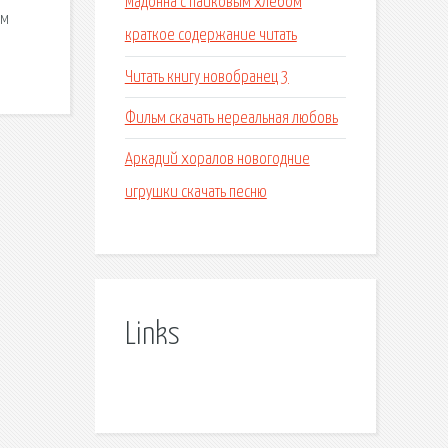
Мадонна с пайковым хлебом
ом
краткое содержание читать
Читать книгу новобранец 3
Фильм скачать нереальная любовь
Аркадий хоралов новогодние
игрушки скачать песню
Links