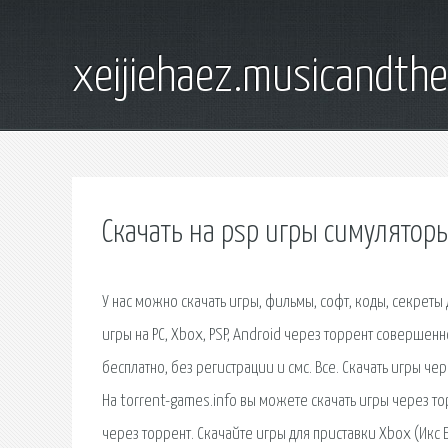
xeijiehaez.musicandth
Скачать на psp игры симулятор
У нас можно скачать игры, фильмы, софт, коды, секреты д
игры на PC, Xbox, PSP, Android через торрент соверше
бесплатно, без регистрации и смс. Все. Скачать игры 
На torrent-games.info вы можете скачать игры через то
через торрент. Скачайте игры для приставки Xbox (Икс 