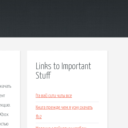
Links to Important
Stuff
скачать
ент
Гта вай сити читы все
екцию.
Книга прежде чем я усну скачать
 Xbox
fb2
остью