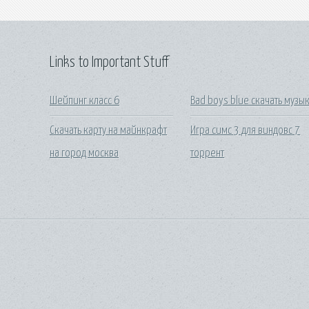
Links to Important Stuff
Шейпинг класс 6
Bad boys blue скачать музы
Скачать карту на майнкрафт
Игра симс 3 для виндовс 7
на город москва
торрент