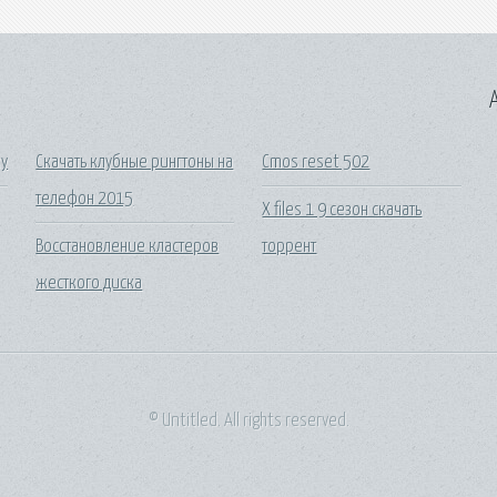
A
ку
Скачать клубные рингтоны на
Cmos reset 502
телефон 2015
X files 1 9 сезон скачать
Восстановление кластеров
торрент
жесткого диска
© Untitled. All rights reserved.