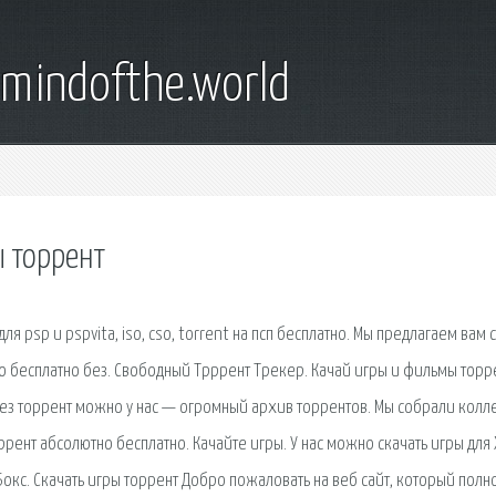
emindofthe.world
ы торрент
ля psp и pspvita, iso, cso, torrent на псп бесплатно. Мы предлагаем вам 
нно бесплатно без. Свободный Трррент Трекер. Качай игры и фильмы торр
через торрент можно у нас — огромный архив торрентов. Мы собрали колл
ррент абсолютно бесплатно. Качайте игры. У нас можно скачать игры для
Бокс. Скачать игры торрент Добро пожаловать на веб сайт, который полн