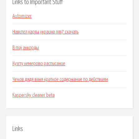
Links to Important Stuff
Automizer
Навител карты украина nm7 скачать
B maj аккорды
Кузгту кемерово расписание
Чехов дядя ваня краткое содержание по действиям
Kaspersky cleaner beta
Links