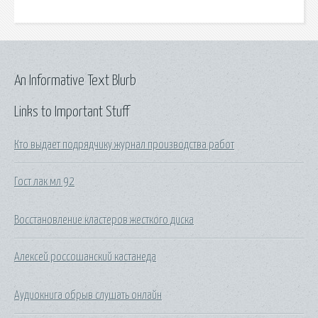
An Informative Text Blurb
Links to Important Stuff
Кто выдает подрядчику журнал производства работ
Гост лак мл 92
Восстановление кластеров жесткого диска
Алексей россошанский кастанеда
Аудиокнига обрыв слушать онлайн