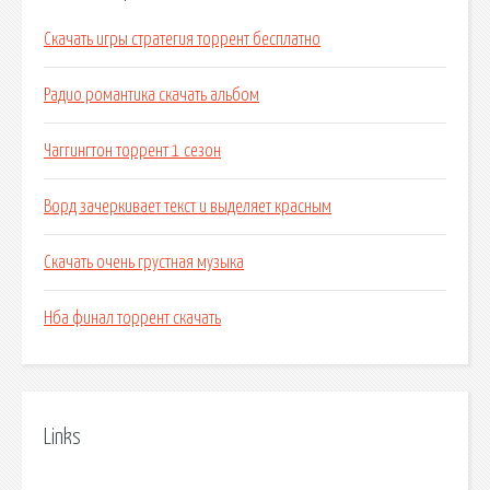
Скачать игры стратегия торрент бесплатно
Радио романтика скачать альбом
Чаггингтон торрент 1 сезон
Ворд зачеркивает текст и выделяет красным
Скачать очень грустная музыка
Нба финал торрент скачать
Links