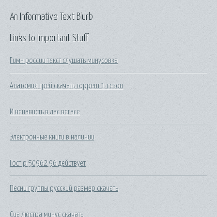
An Informative Text Blurb
Links to Important Stuff
Гимн россии текст слушать минусовка
Анатомия грей скачать торрент 1 сезон
И ненависть в лас вегасе
Электронные книги в наличии
Гост р 50962 96 действует
Песни группы русский размер скачать
Сиа люстра минус скачать