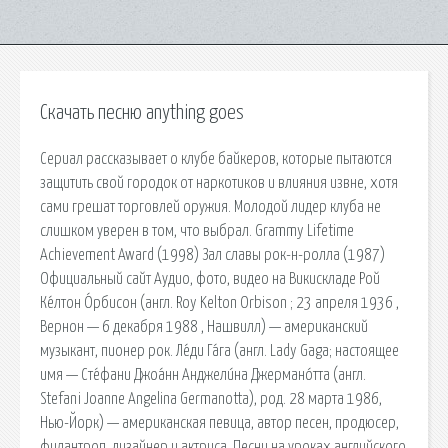
Скачать песню anything goes
Сериал рассказывает о клубе байкеров, которые пытаются
защитить свой городок от наркотиков и влияния извне, хотя
сами грешат торговлей оружия. Молодой лидер клуба не
слишком уверен в том, что выбрал. Grammy Lifetime
Achievement Award (1998) Зал славы рок-н-ролла (1987)
Официальный сайт Аудио, фото, видео на Викискладе Рой
Ке́лтон О́рбисон (англ. Roy Kelton Orbison ; 23 апреля 1936 ,
Вернон — 6 декабря 1988 , Нашвилл) — американский
музыкант, пионер рок. Ле́ди Га́га (англ. Lady Gaga; настоящее
имя — Сте́фани Джоа́нн Анджели́на Джермано́тта (англ.
Stefani Joanne Angelina Germanotta), род. 28 марта 1986,
Нью-Йорк) — американская певица, автор песен, продюсер,
филантроп, дизайнер и актриса. Песни на уроках английского