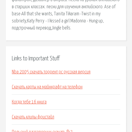
в старших классах. песни для изучения английского. Ase of
base-All that she wants, Тanita Tikaram -Twist in my
sobriety,Katy Perry - I kissed a girl.Madonna - Hung up,
подстрочный перевод,Jingle bells.
Links to Important Stuff
Nba 2005 скачать торрент pc русская версия
Скачать карты на майнкрафт на телефон
Когда тебе 16 книга
Скачать клипы фристайл